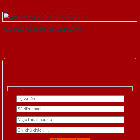
Cửa Vân Gỗ 5D KA-41.40.40A-3TK