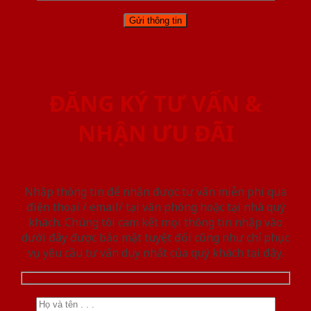
ĐĂNG KÝ TƯ VẤN &
NHẬN ƯU ĐÃI
Nhập thông tin để nhận được tư vấn miễn phí qua
điện thoại / email/ tại văn phòng hoặc tại nhà quý
khách. Chúng tôi cam kết mọi thông tin nhập vào
dưới đây được bảo mật tuyệt đối cũng như chỉ phục
vụ yêu cầu tư vấn duy nhất của quý khách tại đây.