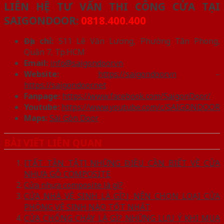
LIÊN HỆ TƯ VẤN THI CÔNG CỬA TẠI
SAIGONDOOR:
0818.400.400
Địa chỉ:
511 Lê Văn Lương, Phường Tân Phong,
Quận 7, Tp.HCM
Email:
info@saigondoor.vn
Website:
https://saigondoor.vn
–
https://saigondoor.net
Fanpage:
https://www.facebook.com/SaigonDoor/
Youtube:
https://www.youtube.com/c/SAIGONDOOR
Maps:
Sài Gòn Door
BÀI VIẾT LIÊN QUAN
[TẤT TẦN TẬT] NHỮNG ĐIỀU CẦN BIẾT VỀ CỬA
NHỰA GỖ COMPOSITE
Cửa nhựa composite là gì?
CỬA NHÀ VỆ SINH LÀ GÌ?| NÊN CHỌN LOẠI CỬA
PHÒNG VỆ SINH NÀO TỐT NHẤT
CỬA CHỐNG CHÁY LÀ GÌ? NHỮNG LƯU Ý KHI MUA