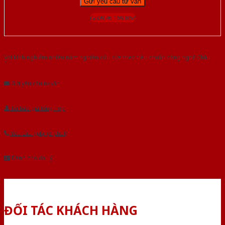
Gọi 0976.169.864
Với kinh nghiệm nhiêu năm nghiên cứu cửa theo tiêu chuẩn công nghệ Châu
Âu.Chúng tôi tự tin là nhà sản xuất & cung cấp hàng đầu tại Việt Nam!
Gửi yêu cầu tư vấn
Tải báo giá tổng hợp
Yêu cầu gọi lại (3 phút)
Dành cho đại lý
ĐỐI TÁC KHÁCH HÀNG