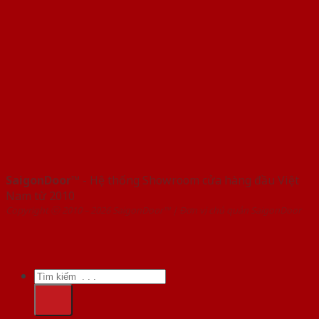
SaigonDoor™
- Hệ thống Showroom cửa hàng đầu Việt
Nam từ 2010
Copyright ⓒ 2010 – 2026 SaigonDoor™ | Đơn vị chủ quản SaigonDoor
Tìm
kiếm: