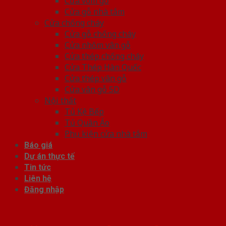
Cửa vòm gỗ
Cửa gỗ nhà tắm
Cửa chống cháy
Cửa gỗ chống cháy
Cửa nhôm vân gỗ
Cửa thép chống cháy
Cửa Thép Hàn Quốc
Cửa thép vân gỗ
Cửa vân gỗ 5D
Nội thất
Tủ Kệ Bếp
Tủ Quần Áo
Phụ kiện cửa nhà tắm
Báo giá
Dự án thực tế
Tin tức
Liên hệ
Đăng nhập