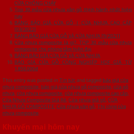
CỬA CHỐNG CHÁY
Top 30 mẫu cửa nhựa vân gỗ thịnh hành nhất hiện
nay
BẢNG BÁO GIÁ CỬA GỖ | CỬA NHỰA CAO CẤP
[03/2022]
BẢNG BÁO GIÁ CỬA GỖ VÀ CỬA NHỰA [9/2021]
Cửa nhựa composite là gì?. TOP 30 mẫu cửa nhựa
composite cho phòng tắm hiện đại
BẢNG BÁO GIÁ CỬA GỖ VÀ CỬA NHỰA
BÁO GIÁ CỬA GỖ CÔNG NGHIỆP HDF GIÁ TỪ
1.850.000đ
This entry was posted in
Tin tức
and tagged
báo giá cửa
nhựa composite
,
báo giá cửa nhựa gỗ composite
,
cửa gỗ
nhựa
,
cửa nhựa composite
,
cửa nhựa composite cao cấp
,
Cửa Nhưa Composite Giá Rẻ
,
Cửa nhựa giả gỗ
,
CỬA
NHỰA GỖ COMPOSITE
,
Cửa nhựa vân gỗ
,
Thi công cửa
nhựa composite
.
Khuyến mại hôm nay