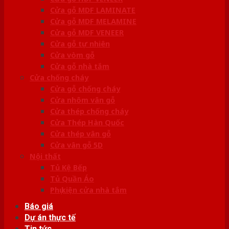
Cửa gỗ MDF LAMINATE
Cửa gỗ MDF MELAMINE
Cửa gỗ MDF VENEER
Cửa gỗ tự nhiên
Cửa vòm gỗ
Cửa gỗ nhà tắm
Cửa chống cháy
Cửa gỗ chống cháy
Cửa nhôm vân gỗ
Cửa thép chống cháy
Cửa Thép Hàn Quốc
Cửa thép vân gỗ
Cửa vân gỗ 5D
Nội thất
Tủ Kệ Bếp
Tủ Quần Áo
Phụ kiện cửa nhà tắm
Báo giá
Dự án thực tế
Tin tức