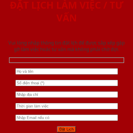
ĐẶT LỊCH LÀM VIỆC / TƯ
VẤN
Vui lòng nhập thông tin đặt lịch để được sắp xếp gặp
gỡ làm việc hoăc tư vấn mà không phải chờ đợi.