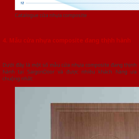
Catalogue cửa nhựa composite
4. Mẫu cửa nhựa composite đang thịnh hành
Dưới đây là một số mẫu cửa nhựa composite đang thịnh
hành tại SaigonDoor và được nhiều khách hàng ưa
chuộng nhất: