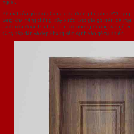
ngoài.
Bề mặt cửa gỗ nhựa Composite được phủ phim PVC giúp
tăng khả năng chống trầy xước. Lớp giả gỗ trên bề mặt
cánh cửa được thiết kế tỉ mỉ từ những đường vân gỗ vô
cùng hấp dẫn và đẹp không kém cạnh vân gỗ tự nhiên