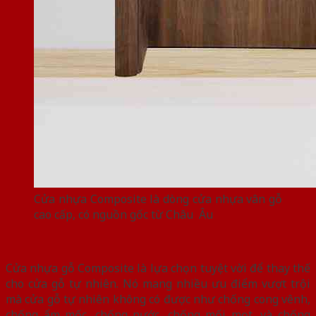
Cửa nhựa Composite là dòng cửa nhựa vân gỗ
cao cấp, có nguồn gốc từ Châu Âu
Cửa nhựa gỗ Composite là lựa chọn tuyệt vời để thay thế
cho cửa gỗ tự nhiên. Nó mang nhiều ưu điểm vượt trội
mà cửa gỗ tự nhiên không có được như chống cong vênh,
chống ẩm mốc, chống nước, chống mối mọt, và chống