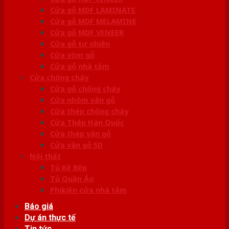
Cửa gỗ MDF LAMINATE
Cửa gỗ MDF MELAMINE
Cửa gỗ MDF VENEER
Cửa gỗ tự nhiên
Cửa vòm gỗ
Cửa gỗ nhà tắm
Cửa chống cháy
Cửa gỗ chống cháy
Cửa nhôm vân gỗ
Cửa thép chống cháy
Cửa Thép Hàn Quốc
Cửa thép vân gỗ
Cửa vân gỗ 5D
Nội thất
Tủ Kệ Bếp
Tủ Quần Áo
Phụ kiện cửa nhà tắm
Báo giá
Dự án thực tế
Tin tức