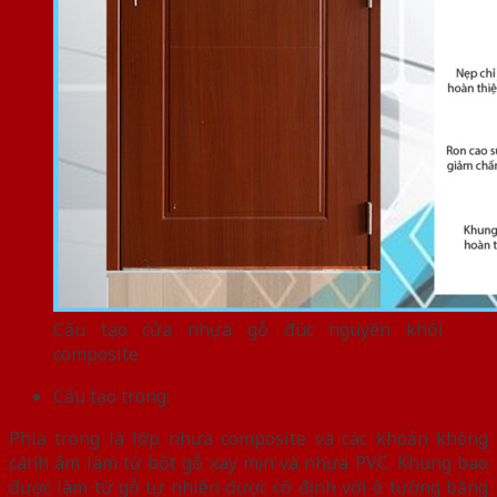
Cấu tạo cửa nhựa gỗ đúc nguyên khối
composite
Cấu tạo trong:
Phía trong là lớp nhựa composite và các khoản không
cánh âm làm từ bột gỗ xay mịn và nhựa PVC. Khung bao
được làm từ gỗ tự nhiên được cố định với ô tường bằng