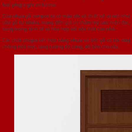
loại phụ gia gốc cellulose.
Cửa nhựa gỗ composite có màu sắc và thiết kế có nét như
cửa gỗ tự nhiên, mang đến giá trị thẩm mỹ cao: hiện đại,
sang trọng, tinh tế và hòa hợp với nội thất căn nhà.
Các chất phụ gia kết hợp cùng nhựa và bột gỗ có tác dụng
chống mối mọt, tăng cường độ cứng, độ bền cho cửa.