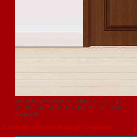
Cửa nhựa gỗ composite là dòng cửa nhựa giả
gỗ cao cấp, được cấu tạo từ hạt nhựa
composite
2. Cấu tạo của cửa nhựa gỗ Composite