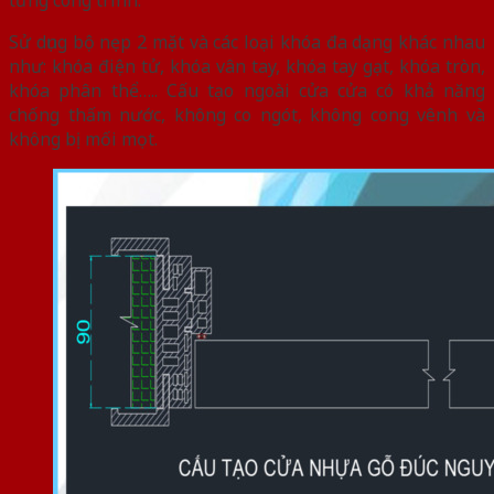
từng công trình.
Sử dụng bộ nẹp 2 mặt và các loại khóa đa dạng khác nhau
như: khóa điện tử, khóa vân tay, khóa tay gạt, khóa tròn,
khóa phân thể….. Cấu tạo ngoài cửa cửa có khả năng
chống thấm nước, không co ngót, không cong vênh và
không bị mối mọt.