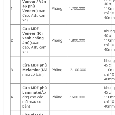
Veneer / Ván
40 x
ép phủ
1
Phẳng
1.700.000
110m
Veneer
(xoan
chỉ 10
đào, Ash, căm
40mm
xe)
Cửa MDF
Khung
Veneer (lõi
40 x
xanh chống
2
Phẳng
1.800.000
110m
ẩm)
(xoan
chỉ 10
đào, Ash, căm
40mm
xe)
Khung
Cửa MDF phủ
45 x
3
Melamine
(Mã
Phẳng
2.100.000
110m
màu cơ bản)
chỉ 10
40mm
Cửa MDF phủ
Khung
Laminate
(Áp
45 x
4
dụng cho các
Phẳng
2.600.000
110m
mã màu cơ
chỉ 10
bản)
40mm
Cửa Plastic