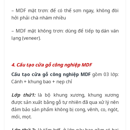
– MDF mặt trơn: để có thể sơn ngay, không đòi
hởi phải chà nhám nhiều
– MDF mặt không trơn: dùng để tiếp tục dán ván
lạng (veneer).
4. Cấu tạo cửa gỗ công nghiệp MDF
Cấu tạo cửa gỗ công nghiệp MDF
gồm 03 lớp:
Cánh + khung bao + nẹp chỉ
Lớp thứ1:
là bộ khung xương, khung xương
được sản xuất bằng gỗ tự nhiên đã qua xử lý nên
đảm bảo sản phẩm không bị cong, vênh, co, ngót,
mối, mọt.
Lớp thứ 2:
là tấm hdf, ở lớp này bao gồm có hai