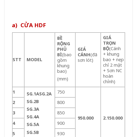
a) CỬA HDF
GIÁ
BỀ
TRỌN
RỘNG
BỘ
(Cánh
PHỦ
GIÁ
+ khung
BÌ
(bao
CÁNH
(đã
STT
MODEL
bao + nẹp
gồm
sơn lót)
chỉ 2 mặt
khung
+ Sơn NC
bao)
hoàn
(mm)
chỉnh)
1
750
SG.1A
SG.2A
SG.2B
2
800
SG.3A
3
850
SG.4A
950.000
2.150.000
4
900
SG.5A
SG.5B
5
930