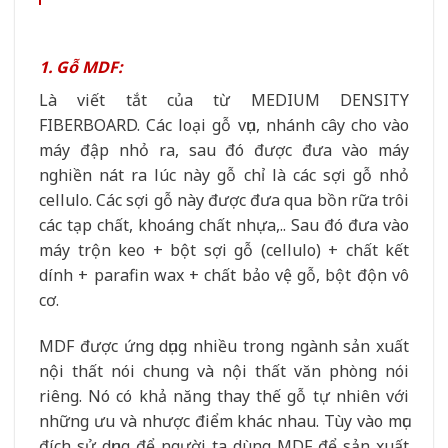
1. Gỗ MDF:
Là viết tắt của từ MEDIUM DENSITY
FIBERBOARD. Các loại gỗ vụn, nhánh cây cho vào
máy đập nhỏ ra, sau đó được đưa vào máy
nghiền nát ra lúc này gỗ chỉ là các sợi gỗ nhỏ
cellulo. Các sợi gỗ này được đưa qua bồn rữa trôi
các tạp chất, khoáng chất nhựa,.. Sau đó đưa vào
máy trộn keo + bột sợi gỗ (cellulo) + chất kết
dính + parafin wax + chất bảo vệ gỗ, bột độn vô
cơ.
MDF được ứng dụng nhiều trong ngành sản xuất
nội thất nói chung và nội thất văn phòng nói
riêng. Nó có khả năng thay thế gỗ tự nhiên với
những ưu và nhược điểm khác nhau. Tùy vào mục
đích sử dụng để người ta dùng MDF để sản xuất