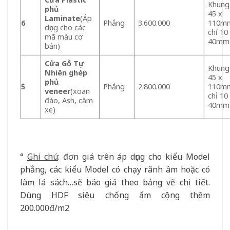
Khung
phủ
45 x
Laminate
(Áp
6
Phẳng
3.600.000
110m
dụng cho các
chỉ 10
mã màu cơ
40mm
bản)
Cửa Gỗ Tự
Khung
Nhiên ghép
45 x
phủ
5
Phẳng
2.800.000
110m
veneer
(xoan
chỉ 10
đào, Ash, căm
40mm
xe)
°
Ghi chú
: đơn giá trên áp dụng cho kiểu Model
phẳng, các kiểu Model có chạy rãnh âm hoặc có
làm lá sách…sẽ báo giá theo bảng vẽ chi tiết.
Dùng HDF siêu chống ẩm cộng thêm
200.000đ/m2