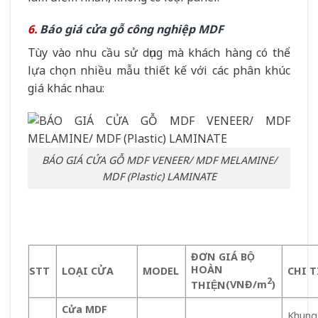
6.
Báo giá cửa gỗ công nghiệp MDF
Tùy vào nhu cầu sử dụng mà khách hàng có thể
lựa chọn nhiều mẫu thiết kế với các phân khúc
giá khác nhau:
BÁO GIÁ CỬA GỖ MDF VENEER/ MDF MELAMINE/
MDF (Plastic) LAMINATE
ĐƠN GIÁ BỘ
HOÀN
STT
LOA
̣I CỬA
MODEL
CHI T
2
THIỆN
(VNĐ/m
)
Cửa MDF
Khung