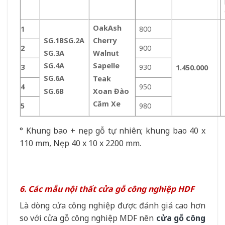
Oak
Ash
1
800
SG.1B
SG.2A
Cherry
2
900
SG.3A
Walnut
SG.4A
Sapelle
3
930
1.450.000
SG.6A
Teak
4
950
SG.6B
Xoan Đào
Căm Xe
5
980
° Khung bao + nẹp gỗ tự nhiên; khung bao 40 x
110 mm, Nẹp 40 x 10 x 2200 mm.
6. Các mẫu nội thất cửa gỗ công nghiệp HDF
Là dòng cửa công nghiệp được đánh giá cao hơn
so với cửa gỗ công nghiệp MDF nên
cửa gỗ công