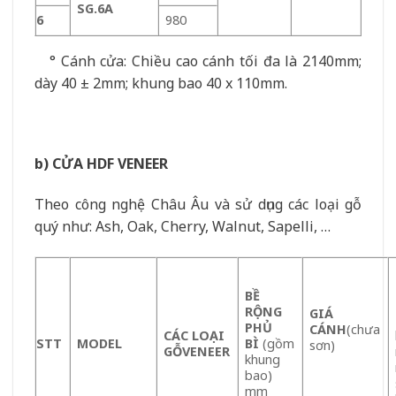
SG.6A
6
980
° Cánh cửa: Chiều cao cánh tối đa là 2140mm;
dày 40 ± 2mm; khung bao 40 x 110mm.
b) CỬA HDF VENEER
Theo công nghệ Châu Âu và sử dụng các loại gỗ
quý như: Ash, Oak, Cherry, Walnut, Sapelli, …
BỀ
RỘNG
GIÁ
PHỦ
CÁNH
(chưa
CÁC LOẠI
STT
MODEL
BÌ
(gồm
sơn)
GỖ
VENEER
khung
bao)
mm