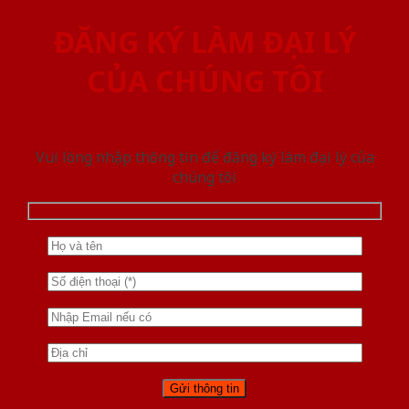
ĐĂNG KÝ LÀM ĐẠI LÝ
CỦA CHÚNG TÔI
Vui lòng nhập thông tin để đăng ký làm đại lý của
chúng tôi