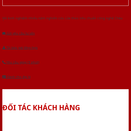
Với kinh nghiệm nhiêu năm nghiên cứu cửa theo tiêu chuẩn công nghệ Châu
Âu.Chúng tôi tự tin là nhà sản xuất & cung cấp hàng đầu tại Việt Nam!
Gửi yêu cầu tư vấn
Tải báo giá tổng hợp
Yêu cầu gọi lại (3 phút)
Dành cho đại lý
ĐỐI TÁC KHÁCH HÀNG