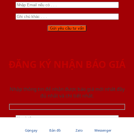
ĐĂNG KÝ NHẬN BÁO GIÁ
Nhập thông tin để nhận được báo giá mới nhât đầy
đủ nhất và chi tiết nhất.
Gọi ngay
Bản đồ
Zalo
Messenger