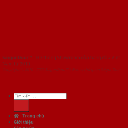
SaigonDoor™
- Hệ thống Showroom cửa hàng đầu Việt
Nam từ 2010
Copyright ⓒ 2010 – 2026 SaigonDoor™ | Đơn vị chủ quản SaigonDoor
Tìm
kiếm:
Trang chủ
Giới thiệu