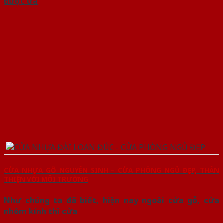
được ưa
CỬA NHỰA GỖ NGUYÊN SINH – CỬA PHÒNG NGỦ ĐẸP, THÂN
THIỆN VỚI MÔI TRƯỜNG
Như chúng ta đã biết, hiện nay ngoài cửa gỗ, cửa
nhôm kính thì cửa