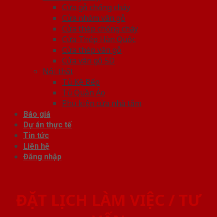
Cửa gỗ chống cháy
Cửa nhôm vân gỗ
Cửa thép chống cháy
Cửa Thép Hàn Quốc
Cửa thép vân gỗ
Cửa vân gỗ 5D
Nội thất
Tủ Kệ Bếp
Tủ Quần Áo
Phụ kiện cửa nhà tắm
Báo giá
Dự án thực tế
Tin tức
Liên hệ
Đăng nhập
ĐẶT LỊCH LÀM VIỆC / TƯ