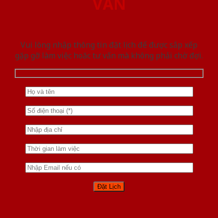
VẤN
Vui lòng nhập thông tin đặt lịch để được sắp xếp
gặp gỡ làm việc hoăc tư vấn mà không phải chờ đợi.