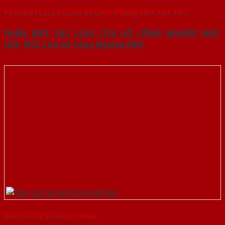
Phân Biệt Các Loại Cửa Gỗ Công Nghiệp MDF, HDF, MFC
PHÂN BIỆT CÁC LOẠI CỬA GỖ CÔNG NGHIỆP MDF,
HDF, MFC Cửa Gỗ Công Nghiệp MDF,
Báo giá cửa gỗ công nghiệp