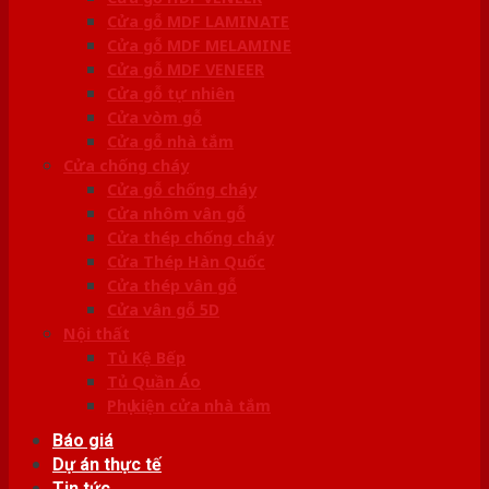
Cửa gỗ MDF LAMINATE
Cửa gỗ MDF MELAMINE
Cửa gỗ MDF VENEER
Cửa gỗ tự nhiên
Cửa vòm gỗ
Cửa gỗ nhà tắm
Cửa chống cháy
Cửa gỗ chống cháy
Cửa nhôm vân gỗ
Cửa thép chống cháy
Cửa Thép Hàn Quốc
Cửa thép vân gỗ
Cửa vân gỗ 5D
Nội thất
Tủ Kệ Bếp
Tủ Quần Áo
Phụ kiện cửa nhà tắm
Báo giá
Dự án thực tế
Tin tức