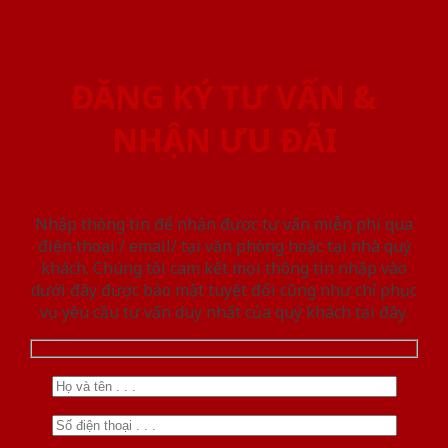
ĐĂNG KÝ TƯ VẤN &
NHẬN ƯU ĐÃI
Nhập thông tin để nhận được tư vấn miễn phí qua
điện thoại / email/ tại văn phòng hoặc tại nhà quý
khách. Chúng tôi cam kết mọi thông tin nhập vào
dưới đây được bảo mật tuyệt đối cũng như chỉ phục
vụ yêu cầu tư vấn duy nhất của quý khách tại đây.