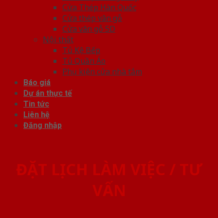
Cửa Thép Hàn Quốc
Cửa thép vân gỗ
Cửa vân gỗ 5D
Nội thất
Tủ Kệ Bếp
Tủ Quần Áo
Phụ kiện cửa nhà tắm
Báo giá
Dự án thực tế
Tin tức
Liên hệ
Đăng nhập
ĐẶT LỊCH LÀM VIỆC / TƯ
VẤN