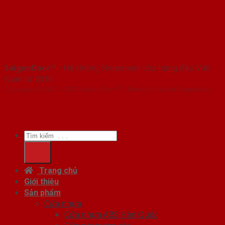
SaigonDoor™
- Hệ thống Showroom cửa hàng đầu Việt
Nam từ 2010
Copyright ⓒ 2010 – 2026 SaigonDoor™ | Đơn vị chủ quản SaigonDoor
Tìm
kiếm:
Trang chủ
Giới thiệu
Sản phẩm
Cửa nhựa
Cửa nhựa ABS Hàn Quốc