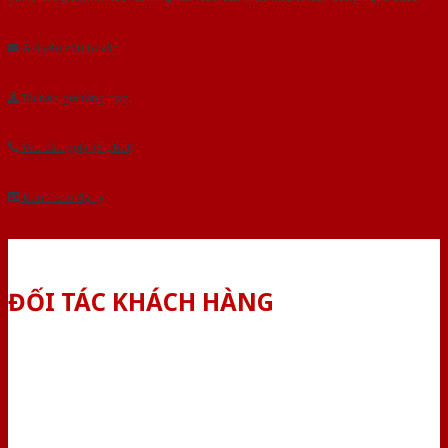
Âu.Chúng tôi tự tin là nhà sản xuất & cung cấp hàng đầu tại Việt Nam!
Gửi yêu cầu tư vấn
Tải báo giá tổng hợp
Yêu cầu gọi lại (3 phút)
Dành cho đại lý
ĐỐI TÁC KHÁCH HÀNG