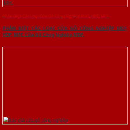
Phân Biệt Các Loại Cửa Gỗ Công Nghiệp MDF, HDF, MFC
PHÂN BIỆT CÁC LOẠI CỬA GỖ CÔNG NGHIỆP MDF,
HDF, MFC Cửa Gỗ Công Nghiệp MDF,