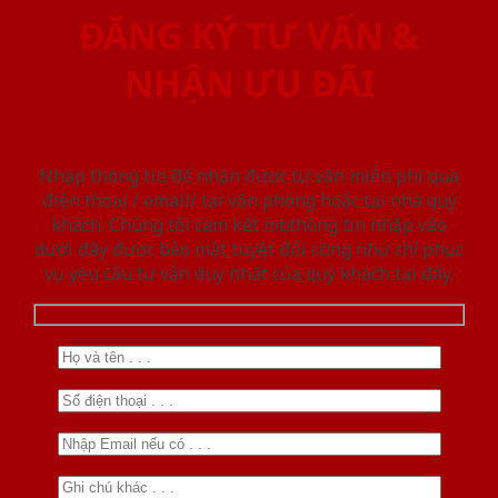
ĐĂNG KÝ TƯ VẤN &
NHẬN ƯU ĐÃI
Nhập thông tin để nhận được tư vấn miễn phí qua
điện thoại / email/ tại văn phòng hoặc tại nhà quý
khách. Chúng tôi cam kết mọi thông tin nhập vào
dưới đây được bảo mật tuyệt đối cũng như chỉ phục
vụ yêu cầu tư vấn duy nhất của quý khách tại đây.