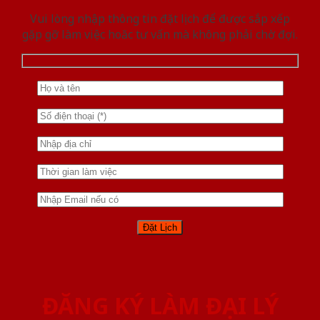
Vui lòng nhập thông tin đặt lịch để được sắp xếp
gặp gỡ làm việc hoăc tư vấn mà không phải chờ đợi.
ĐĂNG KÝ LÀM ĐẠI LÝ