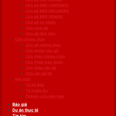
Cửa gỗ MDF LAMINATE
Cửa gỗ MDF MELAMINE
Cửa gỗ MDF VENEER
Cửa gỗ tự nhiên
Cửa vòm gỗ
Cửa gỗ nhà tắm
Cửa chống cháy
Cửa gỗ chống cháy
Cửa nhôm vân gỗ
Cửa thép chống cháy
Cửa Thép Hàn Quốc
Cửa thép vân gỗ
Cửa vân gỗ 5D
Nội thất
Tủ Kệ Bếp
Tủ Quần Áo
Phụ kiện cửa nhà tắm
Báo giá
Dự án thực tế
Tin tức