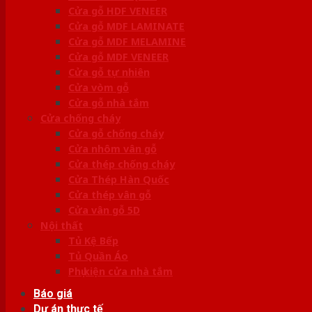
Cửa gỗ HDF VENEER
Cửa gỗ MDF LAMINATE
Cửa gỗ MDF MELAMINE
Cửa gỗ MDF VENEER
Cửa gỗ tự nhiên
Cửa vòm gỗ
Cửa gỗ nhà tắm
Cửa chống cháy
Cửa gỗ chống cháy
Cửa nhôm vân gỗ
Cửa thép chống cháy
Cửa Thép Hàn Quốc
Cửa thép vân gỗ
Cửa vân gỗ 5D
Nội thất
Tủ Kệ Bếp
Tủ Quần Áo
Phụ kiện cửa nhà tắm
Báo giá
Dự án thực tế