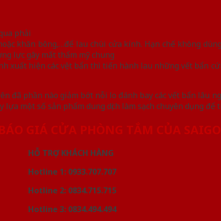
 qua phải
 hoặc khăn bông,…để lau chùi cửa kính. Hạn chế không dùn
ờng lực gây mất thẩm mỹ chung
h xuất hiện các vệt bẩn thì tiến hành lau những vết bẩn cứ
ên đã phần nào giảm bớt nỗi lo đánh bay các vết bẩn lâu ng
y lựa một số sản phẩm dung dịch làm sạch chuyên dụng để ti
 BÁO GIÁ CỬA PHÒNG TẮM CỦA SAI
HỖ TRỢ KHÁCH HÀNG
Hotline 1: 0933.707.707
Hotline 2: 0834.715.715
Hotline 3: 0834.494.494