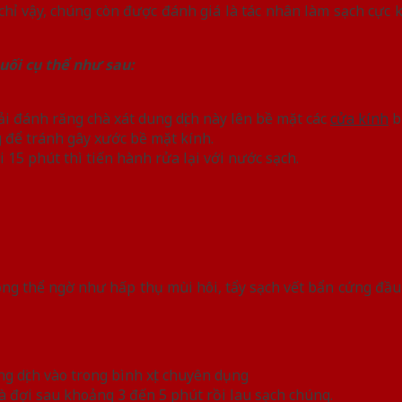
chỉ vậy, chúng còn được đánh giá là tác nhân làm sạch cực 
ối cụ thể như sau:
i đánh răng chà xát dung dịch này lên bề mặt các
cửa kính
bị
 để tránh gây xước bề mặt kính.
 15 phút thì tiến hành rửa lại với nước sạch.
g thể ngờ như hấp thụ mùi hôi, tẩy sạch vết bẩn cứng đầu 
g dịch vào trong bình xịt chuyên dụng
và đợi sau khoảng 3 đến 5 phút rồi lau sạch chúng.