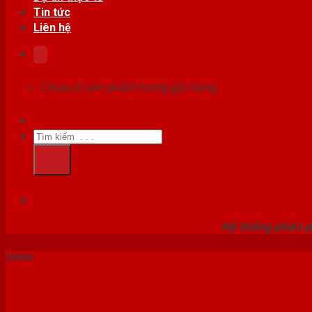
Tin tức
Liên hệ
Chưa có sản phẩm trong giỏ hàng.
Tìm
kiếm:
HỆ
Hệ thống phân p
Tin tức
Cách làm sạch cửa kính phò