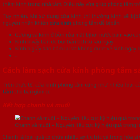
thêm kính trong nhà tắm. Điều này vừa giúp phòng tắm trở 
Tuy nhiên, khi sử dụng cửa kính thì thường kính sẽ bị 
nguyên nhân khiến
cửa kính
phòng tắm dễ bị bẩn:
Gương và kính ở bồn rửa mặt bị hơi nước bám vào cùn
Kính bị vấy bẩn do bụi bẩn tích tụ lâu ngày
Kính bị giấy dán bám lại và không được vệ sinh ngay l
…
Cách làm sạch cửa kính phòng tắm 
Trên thực tế, cửa kính phòng tắm cũng như nhiều loại cử
tắm
cho bạn gồm có:
Kết hợp chanh và muối
Chanh và muối – Nguyên liệu cực kỳ hiệu quả trong 
Chanh là loại quả có chứa nhiều axit citric và trong hóa si