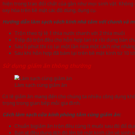
hiện trong trao đổi chất của gần như mọi sinh vật. Không 
oxy hóa trên bề mặt các đồ dùng, dụng cụ.
Hướng dẫn làm sạch vách kính nhà tắm với chanh và mu
Trộn theo tỷ lệ 1 thìa nước chanh với 2 thìa muối
Tiếp đó trộn đều cho hỗn hợp tan ra rồi dùng bàn chả
Sau 5 phút thì cọ lại một lần nữa một cách nhẹ nhàng
Sau khi hỗn hợp đã bám lại trên bề mặt kính từ 10 tới
Sử dụng giấm ăn thông thường
Làm sạch cùng giấm ăn
Có lẽ giấm ăn mang đến cho chúng ta nhiều công dụng khôn
trọng trong gian bếp mỗi gia đình.
Cách làm sạch cửa kính phòng tắm cùng giấm ăn:
Chuẩn bị giấm ăn trộn đều cùng ít muối sau đó đổ dun
Bạn xịt đều dung dịch đó lên bề mặt kính cần vệ sinh 