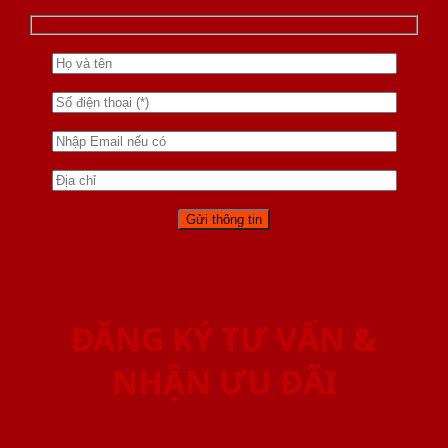
ĐĂNG KÝ TƯ VẤN &
NHẬN ƯU ĐÃI