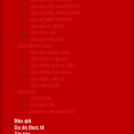
Cửa gỗ MDF LAMINATE
Cửa gỗ MDF MELAMINE
Cửa gỗ MDF VENEER
Cửa gỗ tự nhiên
Cửa vòm gỗ
Cửa gỗ nhà tắm
Cửa chống cháy
Cửa gỗ chống cháy
Cửa nhôm vân gỗ
Cửa thép chống cháy
Cửa Thép Hàn Quốc
Cửa thép vân gỗ
Cửa vân gỗ 5D
Nội thất
Tủ Kệ Bếp
Tủ Quần Áo
Phụ kiện cửa nhà tắm
Báo giá
Dự án thực tế
Tin tức