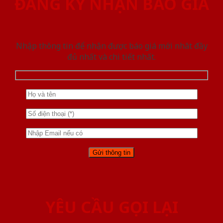
ĐĂNG KÝ NHẬN BÁO GIÁ
Nhập thông tin để nhận được báo giá mới nhât đầy
đủ nhất và chi tiết nhất.
YÊU CẦU GỌI LẠI