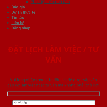
Phụ kiện cửa nhà tắm
Báo giá
Dự án thực tế
Tin tức
Liên hệ
Đăng nhập
ĐẶT LỊCH LÀM VIỆC / TƯ
VẤN
Vui lòng nhập thông tin đặt lịch để được sắp xếp
gặp gỡ làm việc hoăc tư vấn mà không phải chờ đợi.