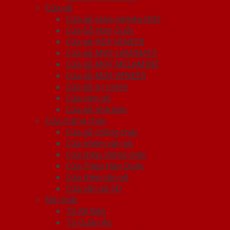
Cửa gỗ
Cửa gỗ công nghiệp HDF
Cửa Gỗ Hàn Quốc
Cửa gỗ HDF VENEER
Cửa gỗ MDF LAMINATE
Cửa gỗ MDF MELAMINE
Cửa gỗ MDF VENEER
Cửa gỗ tự nhiên
Cửa vòm gỗ
Cửa gỗ nhà tắm
Cửa chống cháy
Cửa gỗ chống cháy
Cửa nhôm vân gỗ
Cửa thép chống cháy
Cửa Thép Hàn Quốc
Cửa thép vân gỗ
Cửa vân gỗ 5D
Nội thất
Tủ Kệ Bếp
Tủ Quần Áo