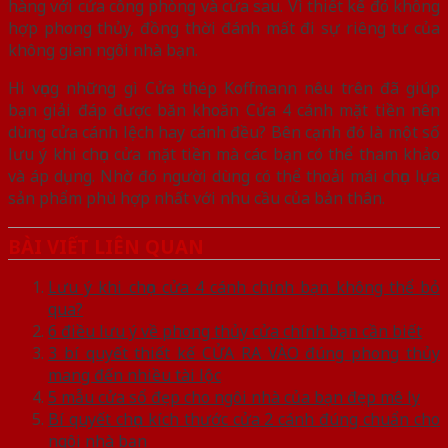
hàng với cửa công phòng và cửa sau. Vì thiết kế đó không
hợp phong thủy, đồng thời đánh mất đi sự riêng tư của
không gian ngôi nhà bạn.
Hi vọng những gì Cửa thép Koffmann nêu trên đã giúp
bạn giải đáp được băn khoăn Cửa 4 cánh mặt tiền nên
dùng cửa cánh lệch hay cánh đều? Bên cạnh đó là một số
lưu ý khi chọn cửa mặt tiền mà các bạn có thể tham khảo
và áp dụng. Nhờ đó người dùng có thể thoải mái chọn lựa
sản phẩm phù hợp nhất với nhu cầu của bản thân.
BÀI VIẾT LIÊN QUAN
Lưu ý khi chọn cửa 4 cánh chính bạn không thể bỏ
qua?
6 điều lưu ý về phong thủy cửa chính bạn cần biết
3 bí quyết thiết kế CỬA RA VÀO đúng phong thủy
mang đến nhiều tài lộc
5 mẫu cửa sổ đẹp cho ngôi nhà của bạn đẹp mê ly
Bí quyết chọn kích thước cửa 2 cánh đúng chuẩn cho
ngôi nhà bạn