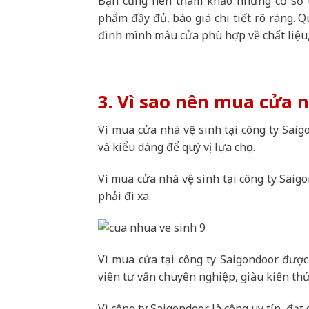
Bạn cũng nên tham khảo những cơ sở uy
phẩm đầy đủ, báo giá chi tiết rõ ràng. 
đình mình mẫu cửa phù hợp về chất liệu,
3. Vì sao nên mua cửa n
Vì mua cửa nhà vệ sinh tại công ty Sai
và kiểu dáng để quý vị lựa chọn.
Vì mua cửa nhà vệ sinh tại công ty Saig
phải đi xa.
Vì mua cửa tại công ty Saigondoor đượ
viên tư vấn chuyên nghiệp, giàu kiến th
Vì công ty Saigondoor là công uy tín, đạ