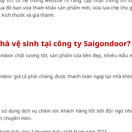
 tín, có hệ thống website rõ ràng, cập nhật thông tin s
Qua đó bạn vừa tham khảo sản phẩm mới, vừa lựa chọn cho g
 kích thước và giá thành.
hà vệ sinh tại công ty Saigondoor?
gondoor chất lượng tốt, sản phẩm cửa bền đẹp, nhiều mẫu 
ondoor giá cả phải chăng, được thanh toán ngay tại nhà khô
c sử dụng dịch vụ chăm sóc khách hàng tốt bởi đội ngũ nh
ức chuyên môn.
t danh hiệu top 1 thương hiệu Việt Nam năm 2021.