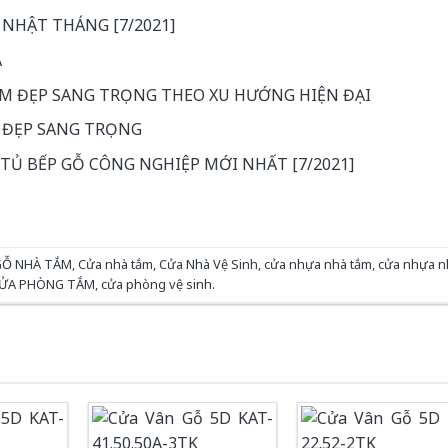
 NHẬT THÁNG [7/2021]
A
M ĐẸP SANG TRỌNG THEO XU HƯỚNG HIỆN ĐẠI
 ĐẸP SANG TRỌNG
 TỦ BẾP GỖ CÔNG NGHIỆP MỚI NHẤT [7/2021]
GỖ NHÀ TẮM
,
Cửa nhà tắm
,
Cửa Nhà Vệ Sinh
,
cửa nhựa nhà tắm
,
cửa nhựa n
ỬA PHÒNG TẮM
,
cửa phòng vệ sinh
.