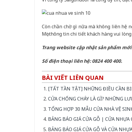
Còn chần chờ gì nữa mà không liên hệ ng
Mọi thông tin chi tiết khách hàng vui lòng
Trang website cập nhật sản phẩm mới
Số điện thoại liên hệ: 0824 400 400.
BÀI VIẾT LIÊN QUAN
[TẤT TẦN TẬT] NHỮNG ĐIỀU CẦN B
CỬA CHỐNG CHÁY LÀ GÌ? NHỮNG LƯ
TỔNG HỢP 30 MẪU CỬA NHÀ VỆ SIN
BẢNG BÁO GIÁ CỬA GỖ | CỬA NHỰA C
BẢNG BÁO GIÁ CỬA GỖ VÀ CỬA NHỰA 