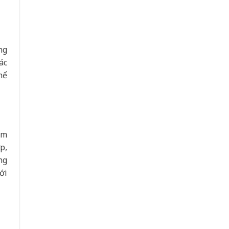
ng
ác
hể
ẩm
p,
ng
ới