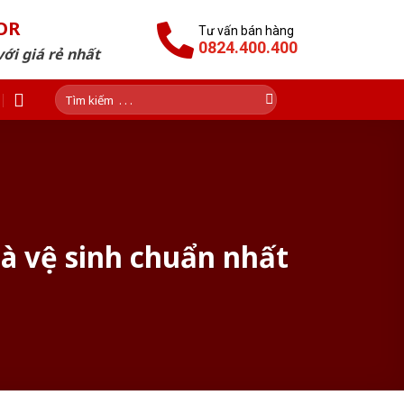
OR
Tư vấn bán hàng
0824.400.400
ới giá rẻ nhất
Tìm
kiếm:
hà vệ sinh chuẩn nhất