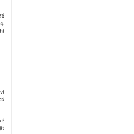
để
g.
hí
vì
có
kế
ặt