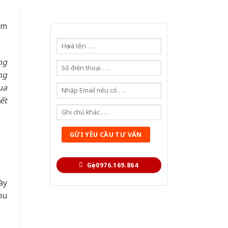
ẩm
ng
ng
ua
ết
Gọi 0976.169.864
ày
hu