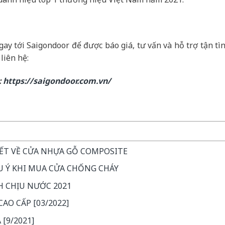
ay tới Saigondoor để được báo giá, tư vấn và hỗ trợ tận tìn
 liên hệ:
:
https://saigondoor.com.vn/
IẾT VỀ CỬA NHỰA GỖ COMPOSITE
U Ý KHI MUA CỬA CHỐNG CHÁY
H CHỊU NƯỚC 2021
AO CẤP [03/2022]
[9/2021]