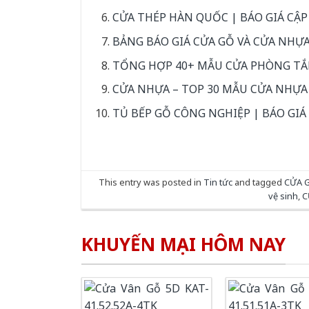
CỬA THÉP HÀN QUỐC | BÁO GIÁ CẬP
BẢNG BÁO GIÁ CỬA GỖ VÀ CỬA NHỰ
TỔNG HỢP 40+ MẪU CỬA PHÒNG TẮ
CỬA NHỰA – TOP 30 MẪU CỬA NHỰA
TỦ BẾP GỖ CÔNG NGHIỆP | BÁO GIÁ
This entry was posted in
Tin tức
and tagged
CỬA 
vệ sinh
,
C
KHUYẾN MẠI HÔM NAY