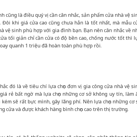
ành cũng là điều quý vị cần cân nhắc, sản phẩm cửa nhà vệ si
 Đôi khi giá cửa cao cũng chưa hẳn là tốt nhất, mà mẫu c
hà vệ sinh phù hợp với gia đình bạn. Bạn nên cân nhắc về n
ửa tối giản chỉ cần cửa có độ bền cao, chống nước tốt thì l
oay quanh 1 triệu đã hoàn toàn phù hợp rồi.
ắc đó là về tiêu chí lựa chọn đơn vị gia công cửa nhà vệ si
iá rẻ bất ngờ mà lựa chọn những cơ sở không uy tín, làm 
u kém sẽ rất bực mình, gây lãng phí. Nên lựa chọn những cơ 
ng cửa và được khách hàng bình chọn cao trên thị trường.