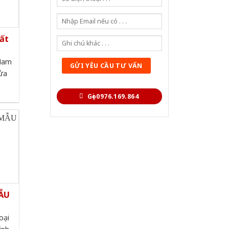
hất
 Nam
cửa
Gọi 0976.169.864
MẪU
oại