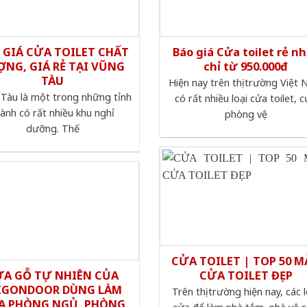
 GIÁ CỬA TOILET CHẤT
Báo giá Cửa toilet rẻ n
ỢNG, GIÁ RẺ TẠI VŨNG
chỉ từ 950.000đ
TÀU
Hiện nay trên thị trường Việt
Tàu là một trong những tỉnh
có rất nhiều loại cửa toilet, 
ành có rất nhiều khu nghỉ
phòng vệ
dưỡng. Thế
CỬA TOILET | TOP 50 
ỬA GỖ TỰ NHIÊN CỦA
CỬA TOILET ĐẸP
IGONDOOR DÙNG LÀM
Trên thị trường hiện nay, các l
A PHÒNG NGỦ, PHÒNG