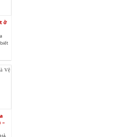
t ở
a
 biết
a
 –
NHÀ