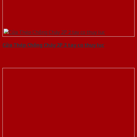
Cửa Thép Chống Cháy 2P 2 tay co thuy luc