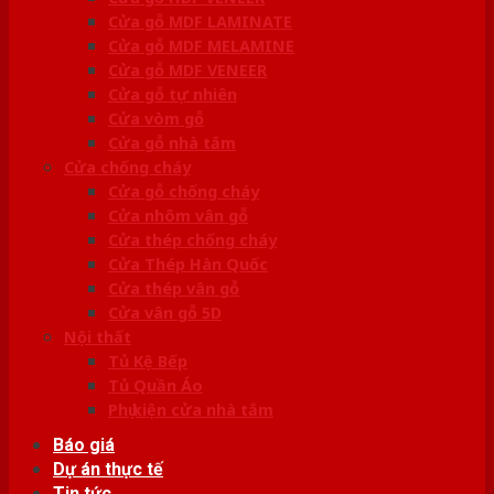
Cửa gỗ MDF LAMINATE
Cửa gỗ MDF MELAMINE
Cửa gỗ MDF VENEER
Cửa gỗ tự nhiên
Cửa vòm gỗ
Cửa gỗ nhà tắm
Cửa chống cháy
Cửa gỗ chống cháy
Cửa nhôm vân gỗ
Cửa thép chống cháy
Cửa Thép Hàn Quốc
Cửa thép vân gỗ
Cửa vân gỗ 5D
Nội thất
Tủ Kệ Bếp
Tủ Quần Áo
Phụ kiện cửa nhà tắm
Báo giá
Dự án thực tế
Tin tức