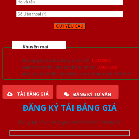
Khuyến mại
Quà tặng đồ nội thất trang trí lên đến
1.000.000đ
Giảm trực tiếp khi mua đơn hàng lớn hơn
3.000.000đ
Nhiều ưu đãi lớn khi đăng ký tài khoản thành viên thân thiết
TẢI BẢNG GIÁ
ĐĂNG KÝ TƯ VẤN
ĐĂNG KÝ TẢI BẢNG GIÁ
Đăng ký nhận báo giá mới nhất từ chúng tôi