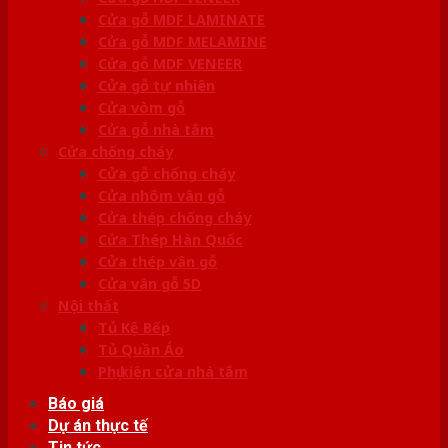
Cửa gỗ MDF LAMINATE
Cửa gỗ MDF MELAMINE
Cửa gỗ MDF VENEER
Cửa gỗ tự nhiên
Cửa vòm gỗ
Cửa gỗ nhà tắm
Cửa chống cháy
Cửa gỗ chống cháy
Cửa nhôm vân gỗ
Cửa thép chống cháy
Cửa Thép Hàn Quốc
Cửa thép vân gỗ
Cửa vân gỗ 5D
Nội thất
Tủ Kệ Bếp
Tủ Quần Áo
Phụ kiện cửa nhà tắm
Báo giá
Dự án thực tế
Tin tức