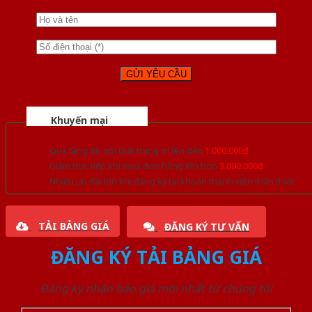
Khuyến mại
Quà tặng đồ nội thất trang trí lên đến
1.000.000đ
Giảm trực tiếp khi mua đơn hàng lớn hơn
3.000.000đ
Nhiều ưu đãi lớn khi đăng ký tài khoản thành viên thân thiết
TẢI BẢNG GIÁ
ĐĂNG KÝ TƯ VẤN
ĐĂNG KÝ TẢI BẢNG GIÁ
Đăng ký nhận báo giá mới nhất từ chúng tôi