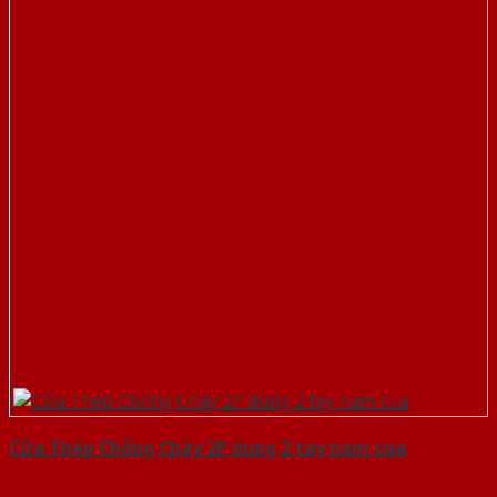
Cửa Thép Chống Cháy 2P dung 2 tay nam cua