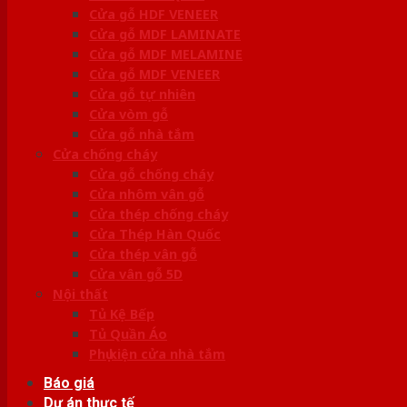
Cửa gỗ HDF VENEER
Cửa gỗ MDF LAMINATE
Cửa gỗ MDF MELAMINE
Cửa gỗ MDF VENEER
Cửa gỗ tự nhiên
Cửa vòm gỗ
Cửa gỗ nhà tắm
Cửa chống cháy
Cửa gỗ chống cháy
Cửa nhôm vân gỗ
Cửa thép chống cháy
Cửa Thép Hàn Quốc
Cửa thép vân gỗ
Cửa vân gỗ 5D
Nội thất
Tủ Kệ Bếp
Tủ Quần Áo
Phụ kiện cửa nhà tắm
Báo giá
Dự án thực tế