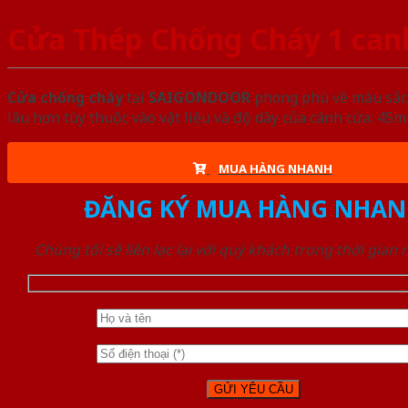
Cửa Thép Chống Cháy 1 canh
Cửa chống cháy
tại
SAIGONDOOR
phong phú về màu sắc, 
lâu hơn tùy thuộc vào vật liệu và độ dày của cánh cửa: 4
MUA HÀNG NHANH
ĐĂNG KÝ MUA HÀNG NHAN
Chúng tôi sẽ liên lạc lại với quý khách trong thời gian