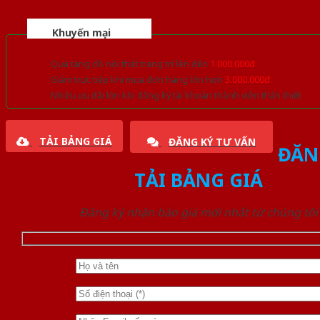
Khuyến mại
Quà tặng đồ nội thất trang trí lên đến
1.000.000đ
Giảm trực tiếp khi mua đơn hàng lớn hơn
3.000.000đ
Nhiều ưu đãi lớn khi đăng ký tài khoản thành viên thân thiết
TẢI BẢNG GIÁ
ĐĂNG KÝ TƯ VẤN
ĐĂN
TẢI BẢNG GIÁ
Đăng ký nhận báo giá mới nhất từ chúng tôi