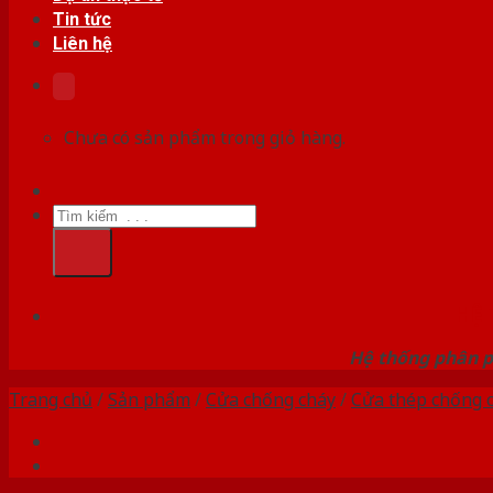
Tin tức
Liên hệ
Chưa có sản phẩm trong giỏ hàng.
Tìm
kiếm:
HỆ
Hệ thống phân p
Trang chủ
/
Sản phẩm
/
Cửa chống cháy
/
Cửa thép chống 