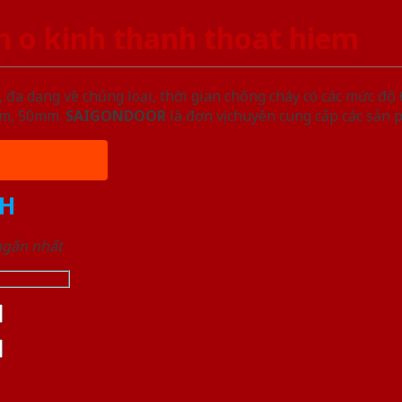
 o kinh thanh thoat hiem
đa dạng về chủng loại, thời gian chống cháy có các mức độ 
5mm, 50mm.
SAIGONDOOR
là đơn vị chuyên cung cấp các sản 
H
 ngắn nhất