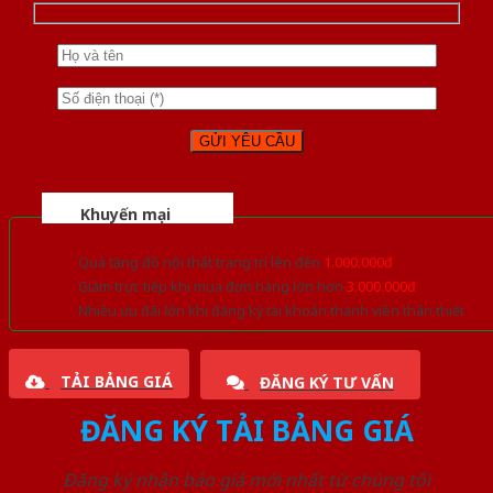
Khuyến mại
Quà tặng đồ nội thất trang trí lên đến
1.000.000đ
Giảm trực tiếp khi mua đơn hàng lớn hơn
3.000.000đ
Nhiều ưu đãi lớn khi đăng ký tài khoản thành viên thân thiết
TẢI BẢNG GIÁ
ĐĂNG KÝ TƯ VẤN
ĐĂNG KÝ TẢI BẢNG GIÁ
Đăng ký nhận báo giá mới nhất từ chúng tôi