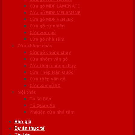
Cửa gỗ MDF LAMINATE
Cửa gỗ MDF MELAMINE
Cửa gỗ MDF VENEER
Cửa gỗ tự nhiên
Cửa vòm gỗ
Cửa gỗ nhà tắm
Cửa chống cháy
Cửa gỗ chống cháy
Cửa nhôm vân gỗ
Cửa thép chống cháy
Cửa Thép Hàn Quốc
Cửa thép vân gỗ
Cửa vân gỗ 5D
Nội thất
Tủ Kệ Bếp
Tủ Quần Áo
Phụ kiện cửa nhà tắm
Báo giá
Dự án thực tế
Tin tức