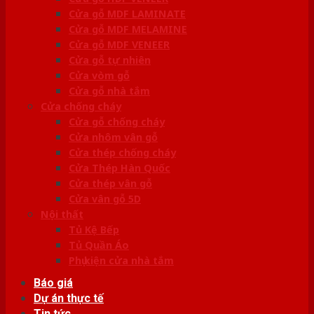
Cửa gỗ MDF LAMINATE
Cửa gỗ MDF MELAMINE
Cửa gỗ MDF VENEER
Cửa gỗ tự nhiên
Cửa vòm gỗ
Cửa gỗ nhà tắm
Cửa chống cháy
Cửa gỗ chống cháy
Cửa nhôm vân gỗ
Cửa thép chống cháy
Cửa Thép Hàn Quốc
Cửa thép vân gỗ
Cửa vân gỗ 5D
Nội thất
Tủ Kệ Bếp
Tủ Quần Áo
Phụ kiện cửa nhà tắm
Báo giá
Dự án thực tế
Tin tức