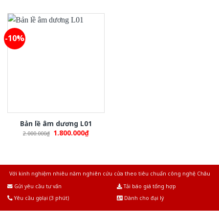
was:
is:
was:
is:
2.000.000₫.
1.800.000₫.
2.000.000₫.
1.800.
-10%
Bản lề âm dương L01
Original
Current
1.800.000
₫
2.000.000
₫
price
price
was:
is:
2.000.000₫.
1.800.000₫.
Với kinh nghiệm nhiêu năm nghiên cứu cửa theo tiêu chuẩn công nghệ Châu
Âu.Chúng tôi tự tin là nhà sản xuất & cung cấp hàng đầu tại Việt Nam!
Gửi yêu cầu tư vấn
Tải báo giá tổng hợp
Yêu cầu gọi lại (3 phút)
Dành cho đại lý