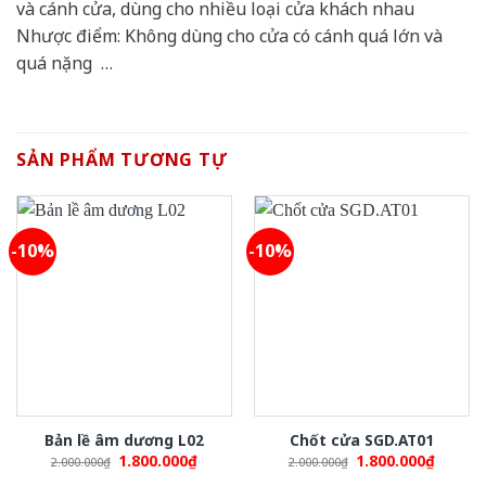
và cánh cửa, dùng cho nhiều loại cửa khách nhau
Nhược điểm: Không dùng cho cửa có cánh quá lớn và
quá nặng …
SẢN PHẨM TƯƠNG TỰ
-10%
-10%
Bản lề âm dương L02
Chốt cửa SGD.AT01
Original
Current
Original
Curren
1.800.000
₫
1.800.000
₫
2.000.000
₫
2.000.000
₫
price
price
price
price