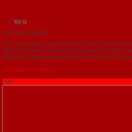
Mô tả
CHỐT CỬA SGD.AT01
Chốt cửa là phụ kiện cửa đi kèm nhằm tăng mức độ an toàn
chốt cửa an toàn, nó sẽ tạo một khoảng mở từ 10 đến 12 
toàn được sử dụng đi kèm với mọi loại cửa như cửa chính,
Sản phẩm tương tự
-10%