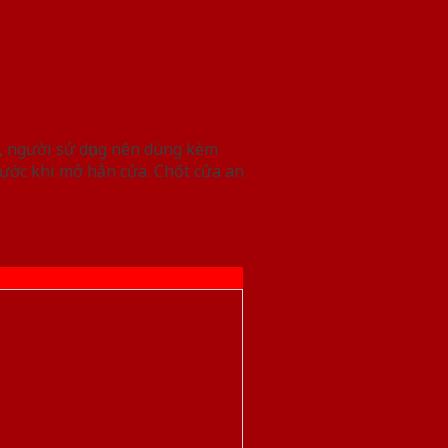
h, người sử dụng nên dùng kèm
rước khi mở hẳn cửa. Chốt cửa an