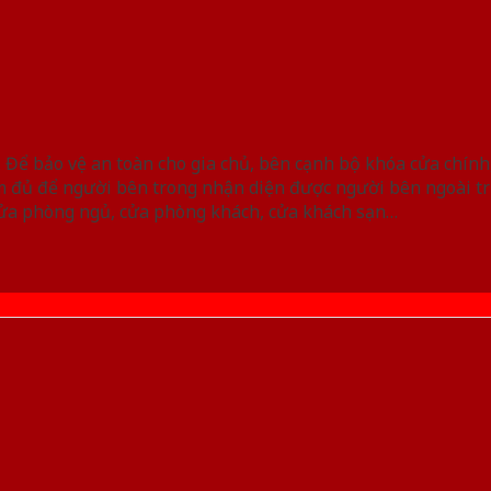
. Để bảo vệ an toàn cho gia chủ, bên cạnh bộ khóa cửa chín
cm đủ để người bên trong nhận diện được người bên ngoài t
 cửa phòng ngủ, cửa phòng khách, cửa khách sạn…