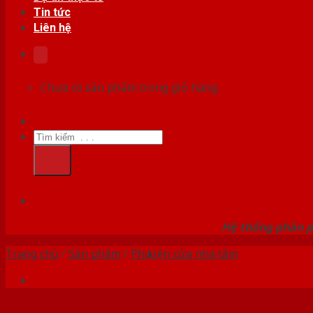
Tin tức
Liên hệ
Chưa có sản phẩm trong giỏ hàng.
Tìm
kiếm:
HỆ
Hệ thống phân p
Trang chủ
/
Sản phẩm
/
Phụ kiện cửa nhà tắm