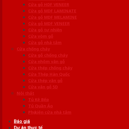
Cửa gỗ HDF VENEER
Cửa gỗ MDF LAMINATE
Cửa gỗ MDF MELAMINE
Cửa gỗ MDF VENEER
Cửa gỗ tự nhiên
Cửa vòm gỗ
Cửa gỗ nhà tắm
Cửa chống cháy
Cửa gỗ chống cháy
Cửa nhôm vân gỗ
Cửa thép chống cháy
Cửa Thép Hàn Quốc
Cửa thép vân gỗ
Cửa vân gỗ 5D
Nội thất
Tủ Kệ Bếp
Tủ Quần Áo
Phụ kiện cửa nhà tắm
Báo giá
Dự án thực tế