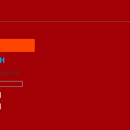
H
 ngắn nhất