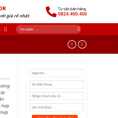
OR
Tư vấn bán hàng
0824.400.400
ới giá rẻ nhất
Tìm
kiếm:
hương
các
ản
ỗ hợp
 hợp