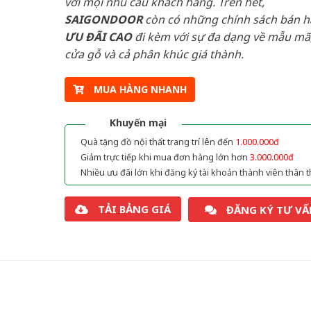
với mọi nhu cầu khách hàng. Trên hết,
SAIGONDOOR
còn có những chính sách bán 
ƯU ĐÃI
CAO
đi kèm với sự đa dạng về mẫu mã,
cửa gỗ và cả phân khúc giá thành.
MUA HÀNG NHANH
Khuyến mại
Quà tặng đồ nội thất trang trí lên đến
1.000.000đ
Giảm trực tiếp khi mua đơn hàng lớn hơn
3.000.000đ
Nhiều ưu đãi lớn khi đăng ký tài khoản thành viên thân t
TẢI BẢNG GIÁ
ĐĂNG KÝ TƯ VẤ