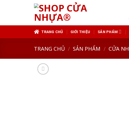
Skip
to
content
TRANG CHỦ
GIỚI THIỆU
SẢN PHẨM
TRANG CHỦ
/
SẢN PHẨM
/
CỬA N