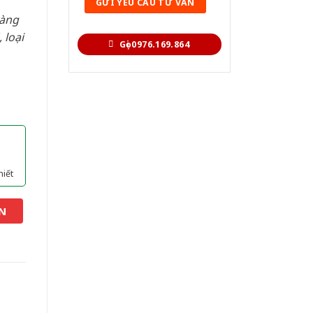
hàng
 loại
Gọi 0976.169.864
hiết
N