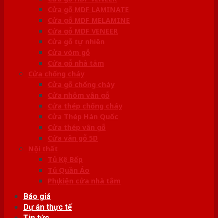
Cửa gỗ MDF LAMINATE
Cửa gỗ MDF MELAMINE
Cửa gỗ MDF VENEER
Cửa gỗ tự nhiên
Cửa vòm gỗ
Cửa gỗ nhà tắm
Cửa chống cháy
Cửa gỗ chống cháy
Cửa nhôm vân gỗ
Cửa thép chống cháy
Cửa Thép Hàn Quốc
Cửa thép vân gỗ
Cửa vân gỗ 5D
Nội thất
Tủ Kệ Bếp
Tủ Quần Áo
Phụ kiện cửa nhà tắm
Báo giá
Dự án thực tế
Tin tức