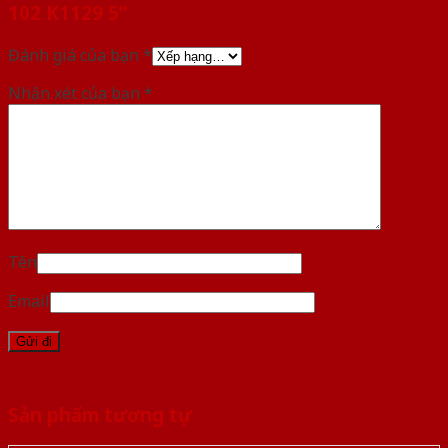
102 K1129 5”
Đánh giá của bạn
*
Nhận xét của bạn
*
Tên
Email
Sản phẩm tương tự