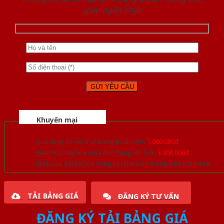
gian ngắn nhất
Khuyến mại
Quà tặng đồ nội thất trang trí lên đến
1.000.000đ
Giảm trực tiếp khi mua đơn hàng lớn hơn
3.000.000đ
Nhiều ưu đãi lớn khi đăng ký tài khoản thành viên thân thiết
TẢI BẢNG GIÁ
ĐĂNG KÝ TƯ VẤN
ĐĂNG KÝ TẢI BẢNG GIÁ