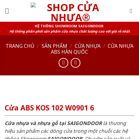
Skip
to
content
HỆ THỐNG SHOWROOM SAIGONDOOR
Hệ thống phân phối sản phẩm cửa nhựa chất lượng cao với giá rẻ nhất
TRANG CHỦ
/
SẢN PHẨM
/
CỬA NHỰA
/
CỬA NHỰA
ABS HÀN QUỐC
Cửa ABS KOS 102 W0901 6
Cửa nhựa và nhựa gỗ tại SAIGONDOOR
là thương
hiệu sản phẩm các dòng cửa trong một chuỗi các hệ
thống Showroom
SAIGONDOOR
. Chuyên sản xuất và