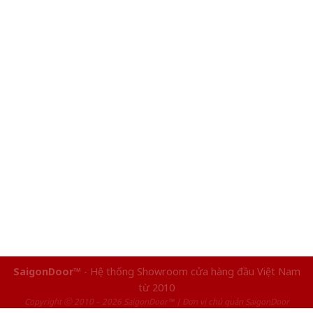
SaigonDoor™
- Hệ thống Showroom cửa hàng đầu Việt Nam
từ 2010
Copyright ⓒ 2010 – 2026 SaigonDoor™ | Đơn vị chủ quản SaigonDoor