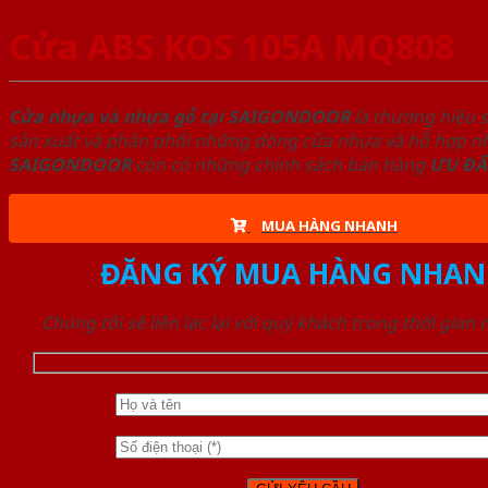
Cửa ABS KOS 105A MQ808
Cửa nhựa và nhựa gỗ tại SAIGONDOOR
là thương hiệu 
sản xuất và phân phối những dòng cửa nhựa và hỗ hợp nhự
SAIGONDOOR
còn có những chính sách bán hàng
ƯU ĐÃ
MUA HÀNG NHANH
ĐĂNG KÝ MUA HÀNG NHAN
Chúng tôi sẽ liên lạc lại với quý khách trong thời gian