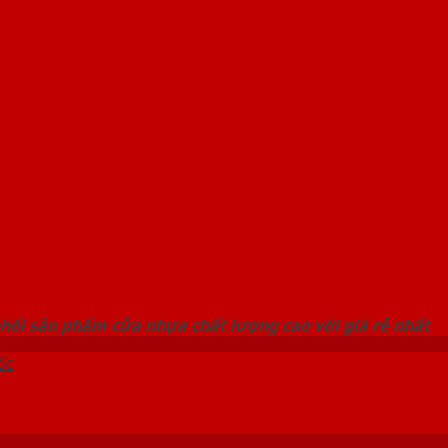
 THỐNG SHOWROOM SAIGONDOOR
hối sản phẩm cửa nhựa chất lượng cao với giá rẻ nhất
ốc