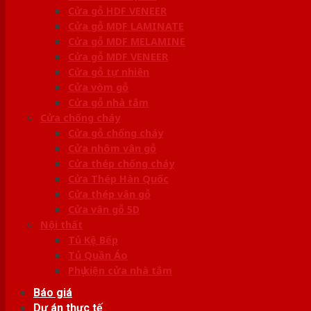
Cửa gỗ HDF VENEER
Cửa gỗ MDF LAMINATE
Cửa gỗ MDF MELAMINE
Cửa gỗ MDF VENEER
Cửa gỗ tự nhiên
Cửa vòm gỗ
Cửa gỗ nhà tắm
Cửa chống cháy
Cửa gỗ chống cháy
Cửa nhôm vân gỗ
Cửa thép chống cháy
Cửa Thép Hàn Quốc
Cửa thép vân gỗ
Cửa vân gỗ 5D
Nội thất
Tủ Kệ Bếp
Tủ Quần Áo
Phụ kiện cửa nhà tắm
Báo giá
Dự án thực tế