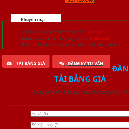
Khuyến mại
Quà tặng đồ nội thất trang trí lên đến
1.000.000đ
Giảm trực tiếp khi mua đơn hàng lớn hơn
3.000.000đ
Nhiều ưu đãi lớn khi đăng ký tài khoản thành viên thân thiết
TẢI BẢNG GIÁ
ĐĂNG KÝ TƯ VẤN
ĐĂN
TẢI BẢNG GIÁ
Đăng ký nhận báo giá mới nhất từ chúng tôi