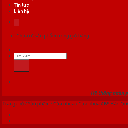
Tin tức
Liên hệ
Chưa có sản phẩm trong giỏ hàng.
Tìm
kiếm:
HỆ
Hệ thống phân p
Trang chủ
/
Sản phẩm
/
Cửa nhựa
/
Cửa nhựa ABS Hàn Qu