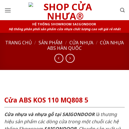
Skip
to
content
HỆ THỐNG SHOWROOM SAIGONDOOR
Hệ thống phân phối sản phẩm cửa nhựa chất lượng cao với giá rẻ nhất
TRANG CHỦ
/
SẢN PHẨM
/
CỬA NHỰA
/
CỬA NHỰA
ABS HÀN QUỐC
Cửa ABS KOS 110 MQ808 5
Cửa nhựa và nhựa gỗ tại SAIGONDOOR
là thương
hiệu sản phẩm các dòng cửa trong một chuỗi các hệ
thống Showroom
SAIGONDOOR
. Chuyên sản xuất và