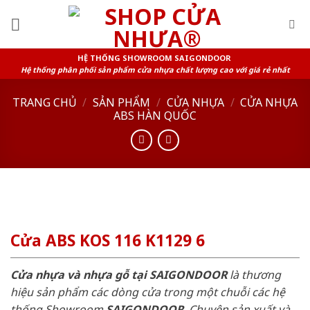
Skip
to
content
HỆ THỐNG SHOWROOM SAIGONDOOR
Hệ thống phân phối sản phẩm cửa nhựa chất lượng cao với giá rẻ nhất
TRANG CHỦ
/
SẢN PHẨM
/
CỬA NHỰA
/
CỬA NHỰA
ABS HÀN QUỐC
Cửa ABS KOS 116 K1129 6
Cửa nhựa và nhựa gỗ tại SAIGONDOOR
là thương
hiệu sản phẩm các dòng cửa trong một chuỗi các hệ
thống Showroom
SAIGONDOOR
. Chuyên sản xuất và