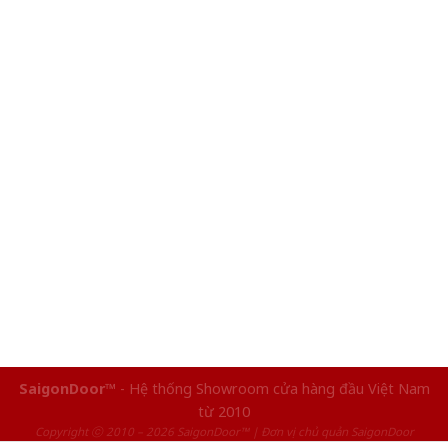
SaigonDoor™
- Hệ thống Showroom cửa hàng đầu Việt Nam
từ 2010
Copyright ⓒ 2010 – 2026 SaigonDoor™ | Đơn vị chủ quản SaigonDoor