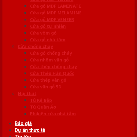
Cửa gỗ MDF LAMINATE
Cửa gỗ MDF MELAMINE
Cửa gỗ MDF VENEER
Cửa gỗ tự nhiên
Cửa vòm gỗ
Cửa gỗ nhà tắm
Cửa chống cháy
Cửa gỗ chống cháy
Cửa nhôm vân gỗ
Cửa thép chống cháy
Cửa Thép Hàn Quốc
Cửa thép vân gỗ
Cửa vân gỗ 5D
Nội thất
Tủ Kệ Bếp
Tủ Quần Áo
Phụ kiện cửa nhà tắm
Báo giá
Dự án thực tế
Tin tức