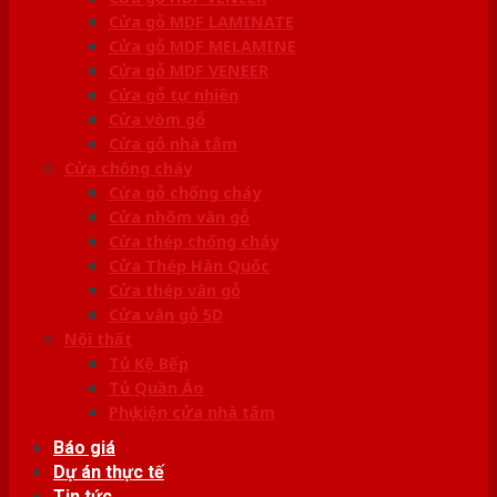
Cửa gỗ MDF LAMINATE
Cửa gỗ MDF MELAMINE
Cửa gỗ MDF VENEER
Cửa gỗ tự nhiên
Cửa vòm gỗ
Cửa gỗ nhà tắm
Cửa chống cháy
Cửa gỗ chống cháy
Cửa nhôm vân gỗ
Cửa thép chống cháy
Cửa Thép Hàn Quốc
Cửa thép vân gỗ
Cửa vân gỗ 5D
Nội thất
Tủ Kệ Bếp
Tủ Quần Áo
Phụ kiện cửa nhà tắm
Báo giá
Dự án thực tế
Tin tức