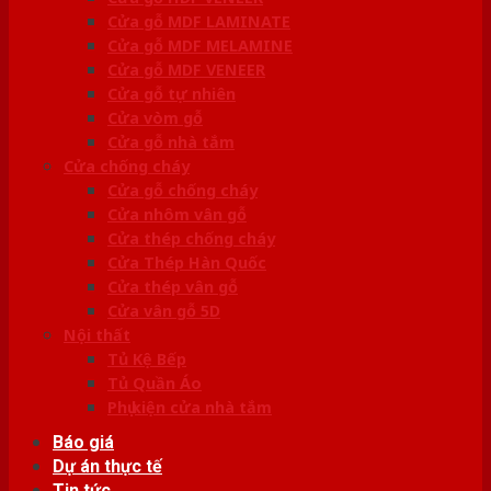
Cửa gỗ MDF LAMINATE
Cửa gỗ MDF MELAMINE
Cửa gỗ MDF VENEER
Cửa gỗ tự nhiên
Cửa vòm gỗ
Cửa gỗ nhà tắm
Cửa chống cháy
Cửa gỗ chống cháy
Cửa nhôm vân gỗ
Cửa thép chống cháy
Cửa Thép Hàn Quốc
Cửa thép vân gỗ
Cửa vân gỗ 5D
Nội thất
Tủ Kệ Bếp
Tủ Quần Áo
Phụ kiện cửa nhà tắm
Báo giá
Dự án thực tế
Tin tức