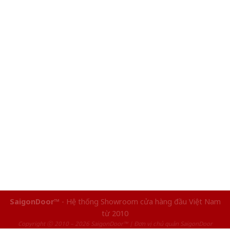
SaigonDoor™
- Hệ thống Showroom cửa hàng đầu Việt Nam
từ 2010
Copyright ⓒ 2010 – 2026 SaigonDoor™ | Đơn vị chủ quản SaigonDoor