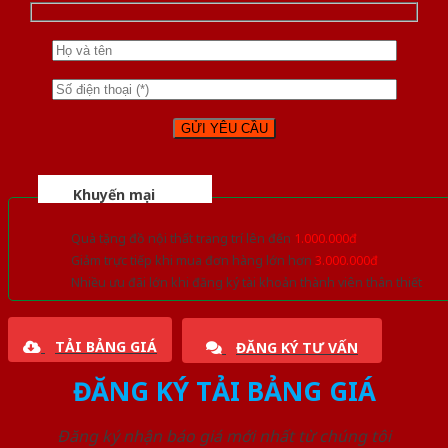
Khuyến mại
Quà tặng đồ nội thất trang trí lên đến
1.000.000đ
Giảm trực tiếp khi mua đơn hàng lớn hơn
3.000.000đ
Nhiều ưu đãi lớn khi đăng ký tài khoản thành viên thân thiết
TẢI BẢNG GIÁ
ĐĂNG KÝ TƯ VẤN
ĐĂNG KÝ TẢI BẢNG GIÁ
Đăng ký nhận báo giá mới nhất từ chúng tôi