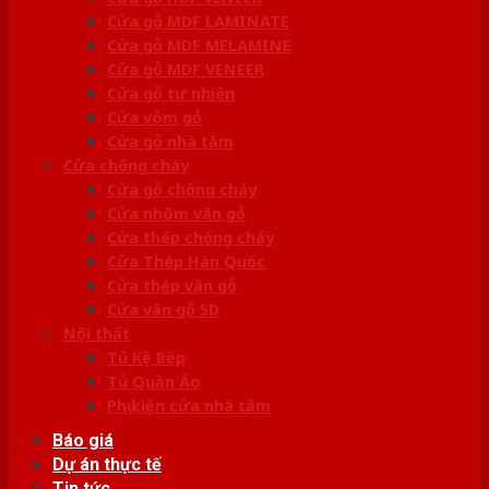
Cửa gỗ MDF LAMINATE
Cửa gỗ MDF MELAMINE
Cửa gỗ MDF VENEER
Cửa gỗ tự nhiên
Cửa vòm gỗ
Cửa gỗ nhà tắm
Cửa chống cháy
Cửa gỗ chống cháy
Cửa nhôm vân gỗ
Cửa thép chống cháy
Cửa Thép Hàn Quốc
Cửa thép vân gỗ
Cửa vân gỗ 5D
Nội thất
Tủ Kệ Bếp
Tủ Quần Áo
Phụ kiện cửa nhà tắm
Báo giá
Dự án thực tế
Tin tức