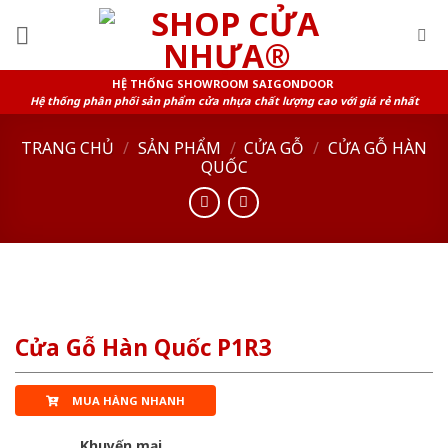
Skip
to
content
HỆ THỐNG SHOWROOM SAIGONDOOR
Hệ thống phân phối sản phẩm cửa nhựa chất lượng cao với giá rẻ nhất
TRANG CHỦ
/
SẢN PHẨM
/
CỬA GỖ
/
CỬA GỖ HÀN
QUỐC
Cửa Gỗ Hàn Quốc P1R3
MUA HÀNG NHANH
Khuyến mại