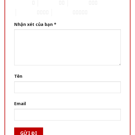
1 of 5 stars
2 of 5 stars
3 of 5 stars
4 of 5 stars
5 of 5 stars
Nhận xét của bạn
*
Tên
Email