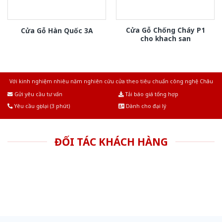
Cửa Gỗ Chống Cháy P1
Cửa Gỗ Hàn Quốc 3A
cho khach san
Với kinh nghiệm nhiêu năm nghiên cứu cửa theo tiêu chuẩn công nghệ Châu
Âu.Chúng tôi tự tin là nhà sản xuất & cung cấp hàng đầu tại Việt Nam!
Gửi yêu cầu tư vấn
Tải báo giá tổng hợp
Yêu cầu gọi lại (3 phút)
Dành cho đại lý
ĐỐI TÁC KHÁCH HÀNG