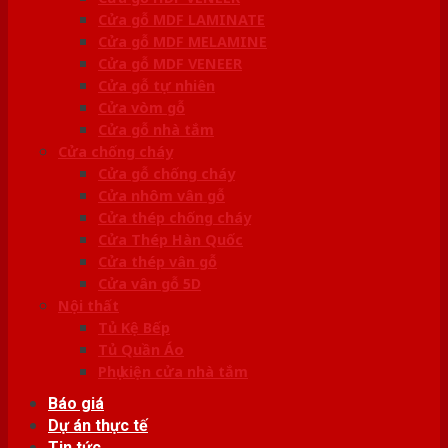
Cửa gỗ MDF LAMINATE
Cửa gỗ MDF MELAMINE
Cửa gỗ MDF VENEER
Cửa gỗ tự nhiên
Cửa vòm gỗ
Cửa gỗ nhà tắm
Cửa chống cháy
Cửa gỗ chống cháy
Cửa nhôm vân gỗ
Cửa thép chống cháy
Cửa Thép Hàn Quốc
Cửa thép vân gỗ
Cửa vân gỗ 5D
Nội thất
Tủ Kệ Bếp
Tủ Quần Áo
Phụ kiện cửa nhà tắm
Báo giá
Dự án thực tế
Tin tức