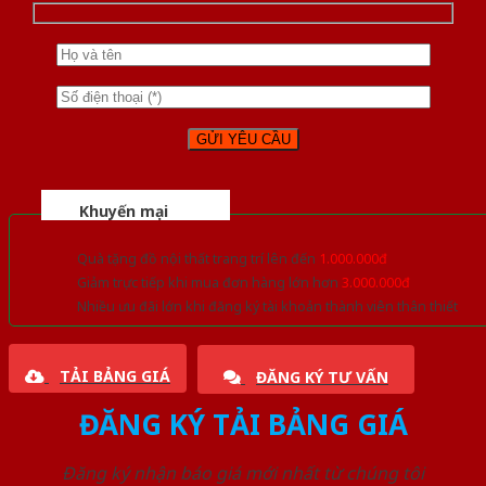
Khuyến mại
Quà tặng đồ nội thất trang trí lên đến
1.000.000đ
Giảm trực tiếp khi mua đơn hàng lớn hơn
3.000.000đ
Nhiều ưu đãi lớn khi đăng ký tài khoản thành viên thân thiết
TẢI BẢNG GIÁ
ĐĂNG KÝ TƯ VẤN
ĐĂNG KÝ TẢI BẢNG GIÁ
Đăng ký nhận báo giá mới nhất từ chúng tôi