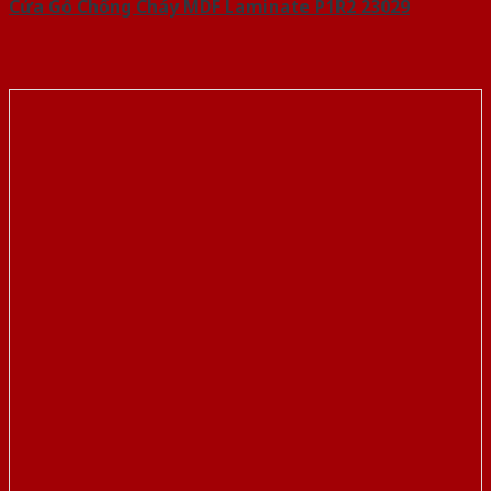
Cửa Gỗ Chống Cháy MDF Laminate P1R2 23029