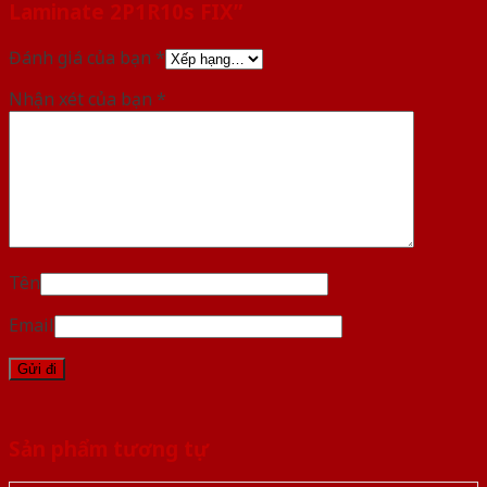
Laminate 2P1R10s FIX”
Đánh giá của bạn
*
Nhận xét của bạn
*
Tên
Email
Sản phẩm tương tự