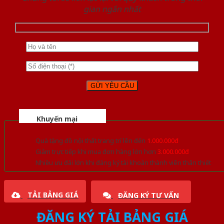
gian ngắn nhất
Khuyến mại
Quà tặng đồ nội thất trang trí lên đến
1.000.000đ
Giảm trực tiếp khi mua đơn hàng lớn hơn
3.000.000đ
Nhiều ưu đãi lớn khi đăng ký tài khoản thành viên thân thiết
TẢI BẢNG GIÁ
ĐĂNG KÝ TƯ VẤN
ĐĂNG KÝ TẢI BẢNG GIÁ