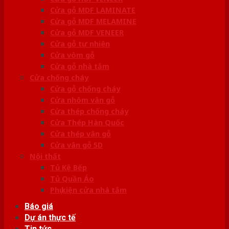
Cửa gỗ MDF LAMINATE
Cửa gỗ MDF MELAMINE
Cửa gỗ MDF VENEER
Cửa gỗ tự nhiên
Cửa vòm gỗ
Cửa gỗ nhà tắm
Cửa chống cháy
Cửa gỗ chống cháy
Cửa nhôm vân gỗ
Cửa thép chống cháy
Cửa Thép Hàn Quốc
Cửa thép vân gỗ
Cửa vân gỗ 5D
Nội thất
Tủ Kệ Bếp
Tủ Quần Áo
Phụ kiện cửa nhà tắm
Báo giá
Dự án thực tế
Tin tức