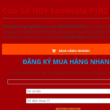
Cửa Gỗ HDF Laminate P1R2
Cửa gỗ công nghiệp cao cấp SAIGONDOOR
là thương hi
sản xuất và phân phối những dòng cửa gỗ công nghiệp chấ
có những chính sách bán hàng
ƯU ĐÃI
CAO
đi kèm với sự
MUA HÀNG NHANH
ĐĂNG KÝ MUA HÀNG NHAN
Chúng tôi sẽ liên lạc lại với quý khách trong thời gian