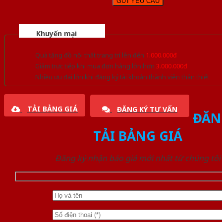
Khuyến mại
Quà tặng đồ nội thất trang trí lên đến
1.000.000đ
Giảm trực tiếp khi mua đơn hàng lớn hơn
3.000.000đ
Nhiều ưu đãi lớn khi đăng ký tài khoản thành viên thân thiết
TẢI BẢNG GIÁ
ĐĂNG KÝ TƯ VẤN
ĐĂN
TẢI BẢNG GIÁ
Đăng ký nhận báo giá mới nhất từ chúng tôi