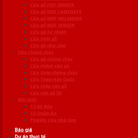
Cửa gỗ HDF VENEER
Cửa gỗ MDF LAMINATE
Cửa gỗ MDF MELAMINE
Cửa gỗ MDF VENEER
Cửa gỗ tự nhiên
Cửa vòm gỗ
Cửa gỗ nhà tắm
Cửa chống cháy
Cửa gỗ chống cháy
Cửa nhôm vân gỗ
Cửa thép chống cháy
Cửa Thép Hàn Quốc
Cửa thép vân gỗ
Cửa vân gỗ 5D
Nội thất
Tủ Kệ Bếp
Tủ Quần Áo
Phụ kiện cửa nhà tắm
Báo giá
Dự án thực tế