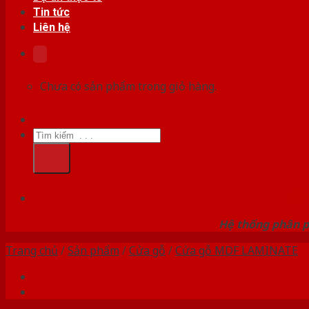
Tin tức
Liên hệ
Chưa có sản phẩm trong giỏ hàng.
Tìm
kiếm:
HỆ
Hệ thống phân p
Trang chủ
/
Sản phẩm
/
Cửa gỗ
/
Cửa gỗ MDF LAMINATE