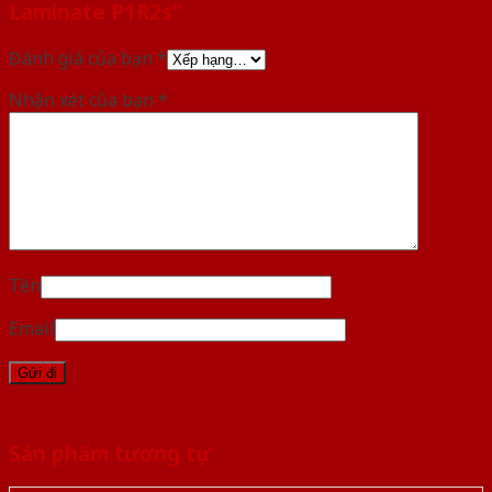
Laminate P1R2s”
Đánh giá của bạn
*
Nhận xét của bạn
*
Tên
Email
Sản phẩm tương tự