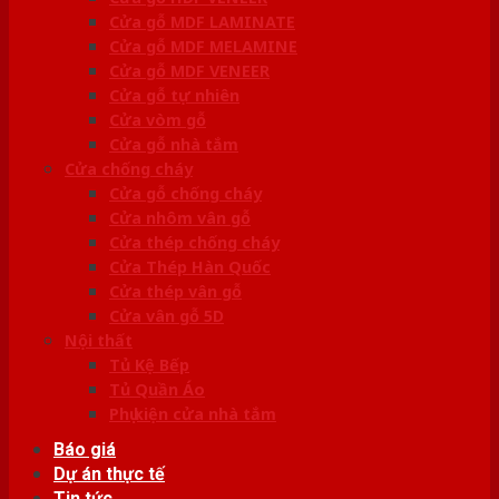
Cửa gỗ MDF LAMINATE
Cửa gỗ MDF MELAMINE
Cửa gỗ MDF VENEER
Cửa gỗ tự nhiên
Cửa vòm gỗ
Cửa gỗ nhà tắm
Cửa chống cháy
Cửa gỗ chống cháy
Cửa nhôm vân gỗ
Cửa thép chống cháy
Cửa Thép Hàn Quốc
Cửa thép vân gỗ
Cửa vân gỗ 5D
Nội thất
Tủ Kệ Bếp
Tủ Quần Áo
Phụ kiện cửa nhà tắm
Báo giá
Dự án thực tế
Tin tức