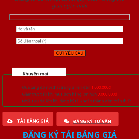
gian ngắn nhất
Khuyến mại
Quà tặng đồ nội thất trang trí lên đến
1.000.000đ
Giảm trực tiếp khi mua đơn hàng lớn hơn
3.000.000đ
Nhiều ưu đãi lớn khi đăng ký tài khoản thành viên thân thiết
TẢI BẢNG GIÁ
ĐĂNG KÝ TƯ VẤN
ĐĂNG KÝ TẢI BẢNG GIÁ