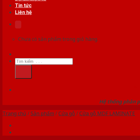
Tin tức
Liên hệ
Chưa có sản phẩm trong giỏ hàng.
Tìm
kiếm:
HỆ
Hệ thống phân p
Trang chủ
/
Sản phẩm
/
Cửa gỗ
/
Cửa gỗ MDF LAMINATE