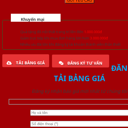
Khuyến mại
Quà tặng đồ nội thất trang trí lên đến
1.000.000đ
Giảm trực tiếp khi mua đơn hàng lớn hơn
3.000.000đ
Nhiều ưu đãi lớn khi đăng ký tài khoản thành viên thân thiết
TẢI BẢNG GIÁ
ĐĂNG KÝ TƯ VẤN
ĐĂN
TẢI BẢNG GIÁ
Đăng ký nhận báo giá mới nhất từ chúng tôi