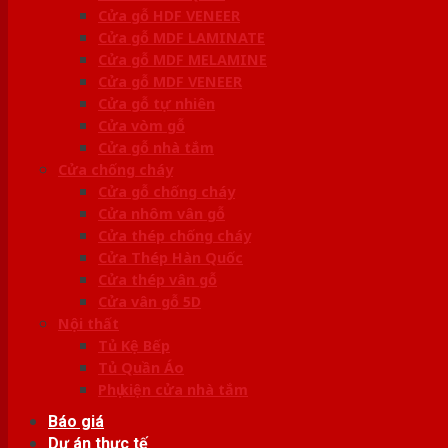
Cửa gỗ HDF VENEER
Cửa gỗ MDF LAMINATE
Cửa gỗ MDF MELAMINE
Cửa gỗ MDF VENEER
Cửa gỗ tự nhiên
Cửa vòm gỗ
Cửa gỗ nhà tắm
Cửa chống cháy
Cửa gỗ chống cháy
Cửa nhôm vân gỗ
Cửa thép chống cháy
Cửa Thép Hàn Quốc
Cửa thép vân gỗ
Cửa vân gỗ 5D
Nội thất
Tủ Kệ Bếp
Tủ Quần Áo
Phụ kiện cửa nhà tắm
Báo giá
Dự án thực tế