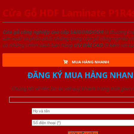
Cửa Gỗ HDF Laminate P1R4
Cửa gỗ công nghiệp cao cấp SAIGONDOOR
là thương hi
sản xuất và phân phối những dòng cửa gỗ công nghiệp chấ
có những chính sách bán hàng
ƯU ĐÃI
CAO
đi kèm với sự
MUA HÀNG NHANH
ĐĂNG KÝ MUA HÀNG NHAN
Chúng tôi sẽ liên lạc lại với quý khách trong thời gian