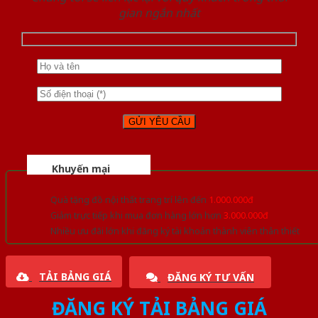
gian ngắn nhất
Khuyến mại
Quà tặng đồ nội thất trang trí lên đến
1.000.000đ
Giảm trực tiếp khi mua đơn hàng lớn hơn
3.000.000đ
Nhiều ưu đãi lớn khi đăng ký tài khoản thành viên thân thiết
TẢI BẢNG GIÁ
ĐĂNG KÝ TƯ VẤN
ĐĂNG KÝ TẢI BẢNG GIÁ