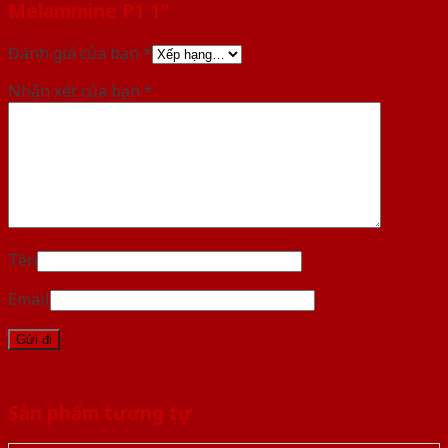
Melammine P1 1”
Đánh giá của bạn
*
Nhận xét của bạn
*
Tên
Email
Sản phẩm tương tự