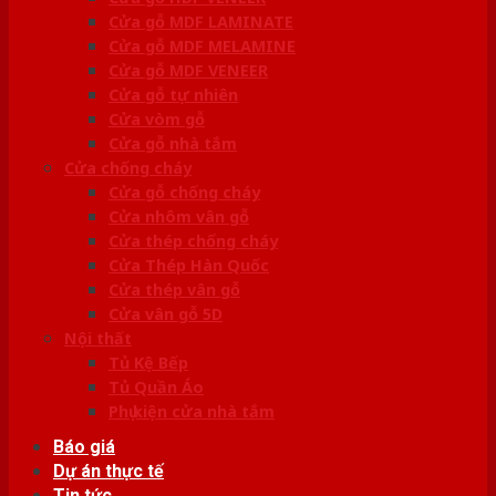
Cửa gỗ MDF LAMINATE
Cửa gỗ MDF MELAMINE
Cửa gỗ MDF VENEER
Cửa gỗ tự nhiên
Cửa vòm gỗ
Cửa gỗ nhà tắm
Cửa chống cháy
Cửa gỗ chống cháy
Cửa nhôm vân gỗ
Cửa thép chống cháy
Cửa Thép Hàn Quốc
Cửa thép vân gỗ
Cửa vân gỗ 5D
Nội thất
Tủ Kệ Bếp
Tủ Quần Áo
Phụ kiện cửa nhà tắm
Báo giá
Dự án thực tế
Tin tức