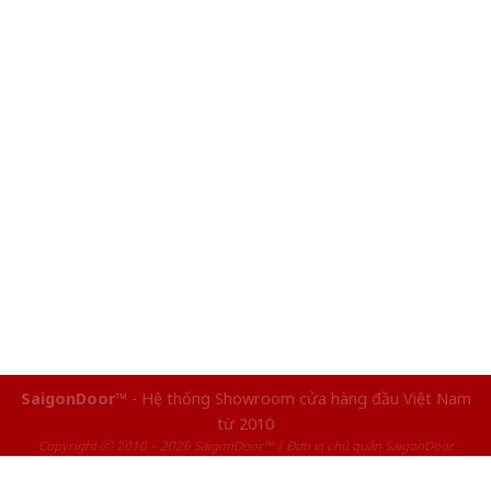
SaigonDoor™
- Hệ thống Showroom cửa hàng đầu Việt Nam
từ 2010
Copyright ⓒ 2010 – 2026 SaigonDoor™ | Đơn vị chủ quản SaigonDoor