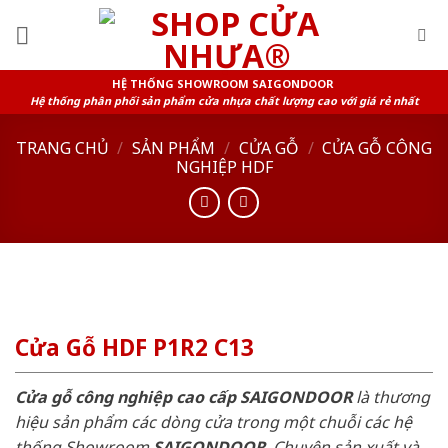
Skip
to
content
HỆ THỐNG SHOWROOM SAIGONDOOR
Hệ thống phân phối sản phẩm cửa nhựa chất lượng cao với giá rẻ nhất
TRANG CHỦ
/
SẢN PHẨM
/
CỬA GỖ
/
CỬA GỖ CÔNG
NGHIỆP HDF
Cửa Gỗ HDF P1R2 C13
Cửa gỗ công nghiệp cao cấp SAIGONDOOR
là thương
hiệu sản phẩm các dòng cửa trong một chuỗi các hệ
thống Showroom
SAIGONDOOR
. Chuyên sản xuất và