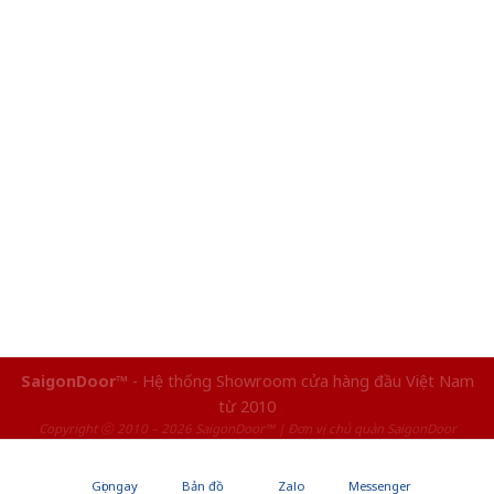
SaigonDoor™
- Hệ thống Showroom cửa hàng đầu Việt Nam
từ 2010
Copyright ⓒ 2010 – 2026 SaigonDoor™ | Đơn vị chủ quản SaigonDoor
Gọi ngay
Bản đồ
Zalo
Messenger