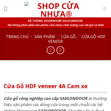
Skip
to
content
HỆ THỐNG SHOWROOM SAIGONDOOR
Hệ thống phân phối sản phẩm cửa nhựa chất lượng cao với giá rẻ nhất
TRANG CHỦ
/
SẢN PHẨM
/
CỬA GỖ
/
CỬA GỖ HDF
VENEER
Cửa Gỗ HDF veneer 4A Cam xe
Cửa gỗ công nghiệp cao cấp SAIGONDOOR
là thương
hiệu sản phẩm các dòng cửa trong một chuỗi các hệ
thống Showroom
SAIGONDOOR
. Chuyên sản xuất và