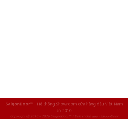
SaigonDoor™
- Hệ thống Showroom cửa hàng đầu Việt Nam
từ 2010
Copyright ⓒ 2010 – 2026 SaigonDoor™ | Đơn vị chủ quản SaigonDoor