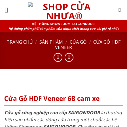
Skip
to
content
HỆ THỐNG SHOWROOM SAIGONDOOR
Hệ thống phân phối sản phẩm cửa nhựa chất lượng cao với giá rẻ nhất
TRANG CHỦ
/
SẢN PHẨM
/
CỬA GỖ
/
CỬA GỖ HDF
VENEER
Cửa Gỗ HDF Veneer 6B cam xe
Cửa gỗ công nghiệp cao cấp SAIGONDOOR
là thương
hiệu sản phẩm các dòng cửa trong một chuỗi các hệ
thống Showroom
SAIGONDOOR
. Chuyên sản xuất và