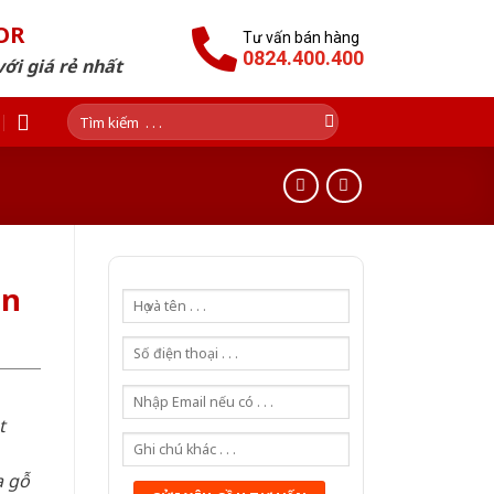
OR
Tư vấn bán hàng
0824.400.400
ới giá rẻ nhất
Tìm
kiếm:
an
t
a gỗ