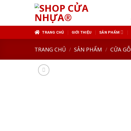
Skip
to
content
TRANG CHỦ
GIỚI THIỆU
SẢN PHẨM
TRANG CHỦ
/
SẢN PHẨM
/
CỬA GỖ