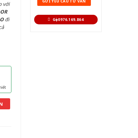
 với
OOR
AO
đi
Gọi 0976.169.864
cả
hiết
N