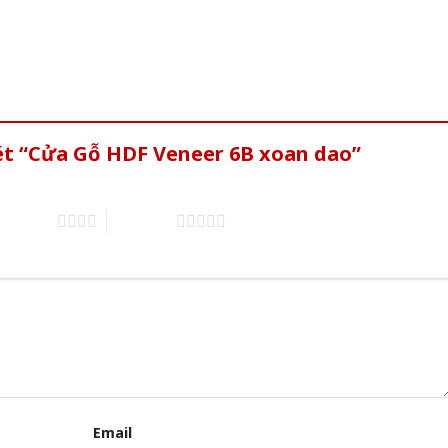
ét “Cửa Gỗ HDF Veneer 6B xoan dao”
of 5 stars
5 of 5 stars
Email