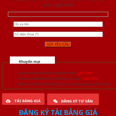
gian ngắn nhất
Khuyến mại
Quà tặng đồ nội thất trang trí lên đến
1.000.000đ
Giảm trực tiếp khi mua đơn hàng lớn hơn
3.000.000đ
Nhiều ưu đãi lớn khi đăng ký tài khoản thành viên thân thiết
TẢI BẢNG GIÁ
ĐĂNG KÝ TƯ VẤN
ĐĂNG KÝ TẢI BẢNG GIÁ