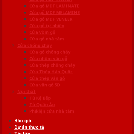
Cửa gỗ MDF LAMINATE
Cửa gỗ MDF MELAMINE
Cửa gỗ MDF VENEER
Cửa gỗ tự nhiên
Cửa vòm gỗ
Cửa gỗ nhà tắm
Cửa chống cháy
Cửa gỗ chống cháy
Cửa nhôm vân gỗ
Cửa thép chống cháy
Cửa Thép Hàn Quốc
Cửa thép vân gỗ
Cửa vân gỗ 5D
Nội thất
Tủ Kệ Bếp
Tủ Quần Áo
Phụ kiện cửa nhà tắm
Báo giá
Dự án thực tế
Tin tức