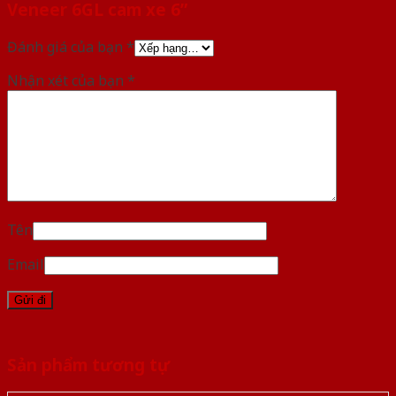
Veneer 6GL cam xe 6”
Đánh giá của bạn
*
Nhận xét của bạn
*
Tên
Email
Sản phẩm tương tự