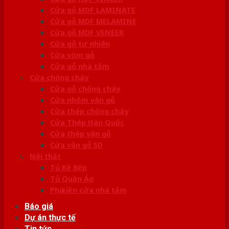
Cửa gỗ MDF LAMINATE
Cửa gỗ MDF MELAMINE
Cửa gỗ MDF VENEER
Cửa gỗ tự nhiên
Cửa vòm gỗ
Cửa gỗ nhà tắm
Cửa chống cháy
Cửa gỗ chống cháy
Cửa nhôm vân gỗ
Cửa thép chống cháy
Cửa Thép Hàn Quốc
Cửa thép vân gỗ
Cửa vân gỗ 5D
Nội thất
Tủ Kệ Bếp
Tủ Quần Áo
Phụ kiện cửa nhà tắm
Báo giá
Dự án thực tế
Tin tức