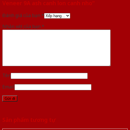
Veneer 9A ash canh lon canh nho”
Đánh giá của bạn
*
Nhận xét của bạn
*
Tên
Email
Sản phẩm tương tự