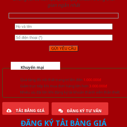
gian ngắn nhất
Khuyến mại
Quà tặng đồ nội thất trang trí lên đến
1.000.000đ
Giảm trực tiếp khi mua đơn hàng lớn hơn
3.000.000đ
Nhiều ưu đãi lớn khi đăng ký tài khoản thành viên thân thiết
TẢI BẢNG GIÁ
ĐĂNG KÝ TƯ VẤN
ĐĂNG KÝ TẢI BẢNG GIÁ