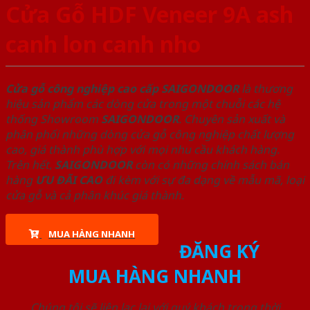
Cửa Gỗ HDF Veneer 9A ash
canh lon canh nho
Cửa gỗ công nghiệp cao cấp SAIGONDOOR
là thương
hiệu sản phẩm các dòng cửa trong một chuỗi các hệ
thống Showroom
SAIGONDOOR
. Chuyên sản xuất và
phân phối những dòng cửa gỗ công nghiệp chất lượng
cao, giá thành phù hợp với mọi nhu cầu khách hàng.
Trên hết,
SAIGONDOOR
còn có những chính sách bán
hàng
ƯU ĐÃI
CAO
đi kèm với sự đa dạng về mẫu mã, loại
cửa gỗ và cả phân khúc giá thành.
MUA HÀNG NHANH
ĐĂNG KÝ
MUA HÀNG NHANH
Chúng tôi sẽ liên lạc lại với quý khách trong thời