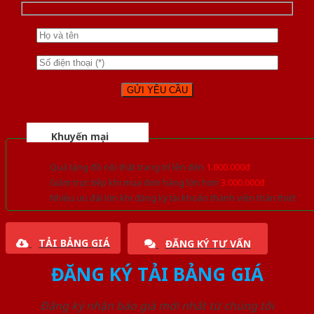
Khuyến mại
Quà tặng đồ nội thất trang trí lên đến
1.000.000đ
Giảm trực tiếp khi mua đơn hàng lớn hơn
3.000.000đ
Nhiều ưu đãi lớn khi đăng ký tài khoản thành viên thân thiết
TẢI BẢNG GIÁ
ĐĂNG KÝ TƯ VẤN
ĐĂNG KÝ TẢI BẢNG GIÁ
Đăng ký nhận báo giá mới nhất từ chúng tôi