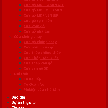
Cửa gỗ MDF LAMINATE
Cửa gỗ MDF MELAMINE
Cửa gỗ MDF VENEER
Cửa gỗ tự nhiên
Cửa vòm gỗ
Cửa gỗ nhà tắm
Cửa chống cháy
Cửa gỗ chống cháy
Cửa nhôm vân gỗ
Cửa thép chống cháy
Cửa Thép Hàn Quốc
Cửa thép vân gỗ
Cửa vân gỗ 5D
Nội thất
Tủ Kệ Bếp
Tủ Quần Áo
Phụ kiện cửa nhà tắm
Báo giá
Dự án thực tế
Tin tức