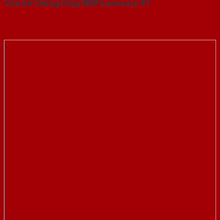
Cửa Gỗ Chống Cháy MDF Laminate P1