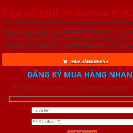
Cửa Gỗ MDF Melamine P1R
Cửa gỗ công nghiệp cao cấp SAIGONDOOR
là thương hi
sản xuất và phân phối những dòng cửa gỗ công nghiệp chấ
có những chính sách bán hàng
ƯU ĐÃI
CAO
đi kèm với sự
MUA HÀNG NHANH
ĐĂNG KÝ MUA HÀNG NHAN
Chúng tôi sẽ liên lạc lại với quý khách trong thời gian