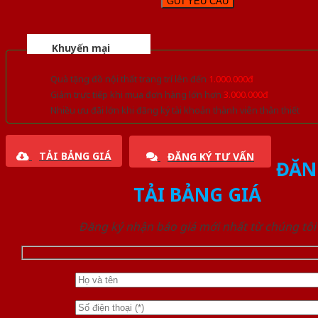
Khuyến mại
Quà tặng đồ nội thất trang trí lên đến
1.000.000đ
Giảm trực tiếp khi mua đơn hàng lớn hơn
3.000.000đ
Nhiều ưu đãi lớn khi đăng ký tài khoản thành viên thân thiết
TẢI BẢNG GIÁ
ĐĂNG KÝ TƯ VẤN
ĐĂN
TẢI BẢNG GIÁ
Đăng ký nhận báo giá mới nhất từ chúng tôi