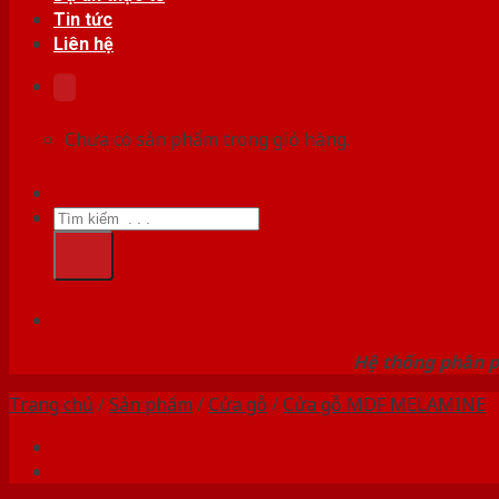
Tin tức
Liên hệ
Chưa có sản phẩm trong giỏ hàng.
Tìm
kiếm:
HỆ
Hệ thống phân p
Trang chủ
/
Sản phẩm
/
Cửa gỗ
/
Cửa gỗ MDF MELAMINE