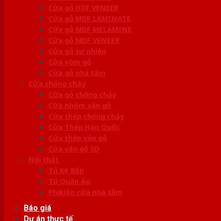
Cửa gỗ HDF VENEER
Cửa gỗ MDF LAMINATE
Cửa gỗ MDF MELAMINE
Cửa gỗ MDF VENEER
Cửa gỗ tự nhiên
Cửa vòm gỗ
Cửa gỗ nhà tắm
Cửa chống cháy
Cửa gỗ chống cháy
Cửa nhôm vân gỗ
Cửa thép chống cháy
Cửa Thép Hàn Quốc
Cửa thép vân gỗ
Cửa vân gỗ 5D
Nội thất
Tủ Kệ Bếp
Tủ Quần Áo
Phụ kiện cửa nhà tắm
Báo giá
Dự án thực tế