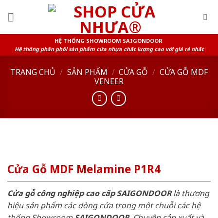
Skip
to
content
HỆ THỐNG SHOWROOM SAIGONDOOR
Hệ thống phân phối sản phẩm cửa nhựa chất lượng cao với giá rẻ nhất
TRANG CHỦ
/
SẢN PHẨM
/
CỬA GỖ
/
CỬA GỖ MDF
VENEER
Cửa Gỗ MDF Melamine P1R4
Cửa gỗ công nghiệp cao cấp SAIGONDOOR
là thương
hiệu sản phẩm các dòng cửa trong một chuỗi các hệ
thống Showroom
SAIGONDOOR
. Chuyên sản xuất và