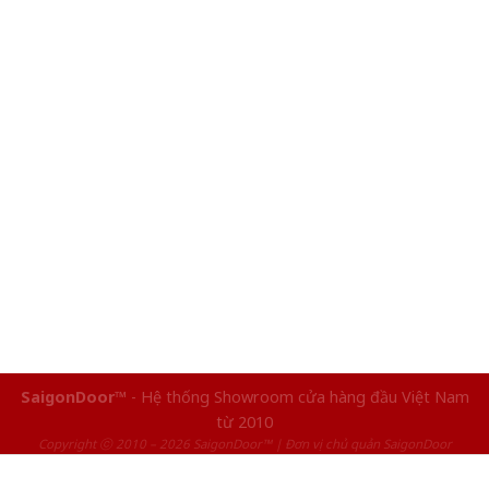
SaigonDoor™
- Hệ thống Showroom cửa hàng đầu Việt Nam
từ 2010
Copyright ⓒ 2010 – 2026 SaigonDoor™ | Đơn vị chủ quản SaigonDoor