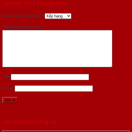
veneer O4 C1 phao chi”
Đánh giá của bạn
*
Nhận xét của bạn
*
Tên
Email
Sản phẩm tương tự