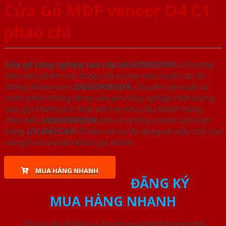
Cửa Gỗ MDF veneer O4 C1
phao chi
Cửa gỗ công nghiệp cao cấp SAIGONDOOR
là thương
hiệu sản phẩm các dòng cửa trong một chuỗi các hệ
thống Showroom
SAIGONDOOR
. Chuyên sản xuất và
phân phối những dòng cửa gỗ công nghiệp chất lượng
cao, giá thành phù hợp với mọi nhu cầu khách hàng.
Trên hết,
SAIGONDOOR
còn có những chính sách bán
hàng
ƯU ĐÃI
CAO
đi kèm với sự đa dạng về mẫu mã, loại
cửa gỗ và cả phân khúc giá thành.
MUA HÀNG NHANH
ĐĂNG KÝ
MUA HÀNG NHANH
Chúng tôi sẽ liên lạc lại với quý khách trong thời