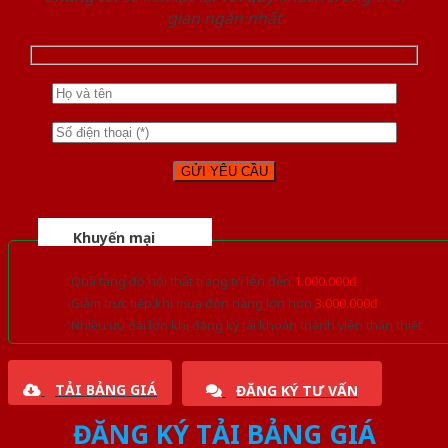
gian ngắn nhất
Khuyến mại
Quà tặng đồ nội thất trang trí lên đến
1.000.000đ
Giảm trực tiếp khi mua đơn hàng lớn hơn
3.000.000đ
Nhiều ưu đãi lớn khi đăng ký tài khoản thành viên thân thiết
TẢI BẢNG GIÁ
ĐĂNG KÝ TƯ VẤN
ĐĂNG KÝ TẢI BẢNG GIÁ