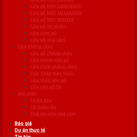
Cửa gỗ MDF LAMINATE
Cửa gỗ MDF MELAMINE
Cửa gỗ MDF VENEER
Cửa gỗ tự nhiên
Cửa vòm gỗ
Cửa gỗ nhà tắm
Cửa chống cháy
Cửa gỗ chống cháy
Cửa nhôm vân gỗ
Cửa thép chống cháy
Cửa Thép Hàn Quốc
Cửa thép vân gỗ
Cửa vân gỗ 5D
Nội thất
Tủ Kệ Bếp
Tủ Quần Áo
Phụ kiện cửa nhà tắm
Báo giá
Dự án thực tế
Tin tức