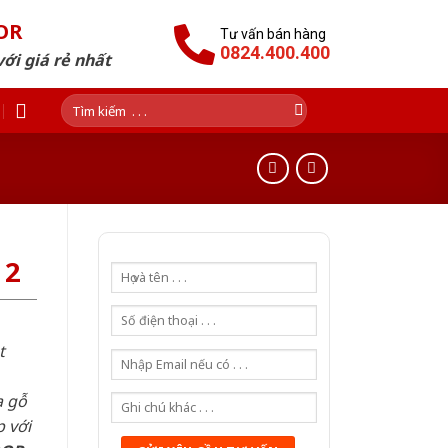
OR
Tư vấn bán hàng
0824.400.400
ới giá rẻ nhất
Tìm
kiếm:
 2
t
a gỗ
 với