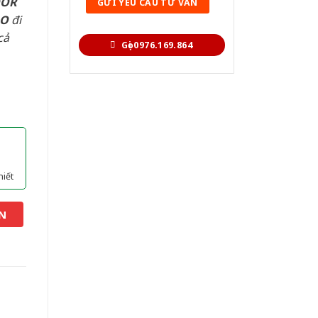
OOR
AO
đi
cả
Gọi 0976.169.864
hiết
N