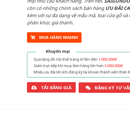
mọi nhu cầu khách hàng. Trên hết,
SAIGOND
còn có những chính sách bán hàng
ƯU ĐÃI
C
kèm với sự đa dạng về mẫu mã, loại cửa gỗ và 
phân khúc giá thành.
MUA HÀNG NHANH
Khuyến mại
Quà tặng đồ nội thất trang trí lên đến
1.000.000đ
Giảm trực tiếp khi mua đơn hàng lớn hơn
3.000.000đ
Nhiều ưu đãi lớn khi đăng ký tài khoản thành viên thân t
TẢI BẢNG GIÁ
ĐĂNG KÝ TƯ VẤ