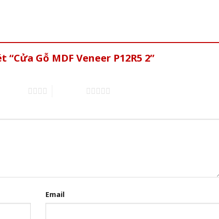
ét “Cửa Gỗ MDF Veneer P12R5 2”
of 5 stars
5 of 5 stars
Email