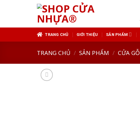
Skip
to
content
TRANG CHỦ
GIỚI THIỆU
SẢN PHẨM
TRANG CHỦ
/
SẢN PHẨM
/
CỬA GỖ