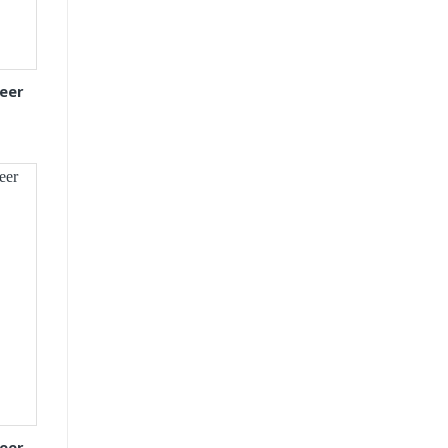
eer
eer