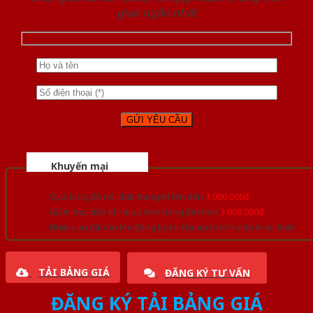
gian ngắn nhất
Khuyến mại
Quà tặng đồ nội thất trang trí lên đến
1.000.000đ
Giảm trực tiếp khi mua đơn hàng lớn hơn
3.000.000đ
Nhiều ưu đãi lớn khi đăng ký tài khoản thành viên thân thiết
TẢI BẢNG GIÁ
ĐĂNG KÝ TƯ VẤN
ĐĂNG KÝ TẢI BẢNG GIÁ