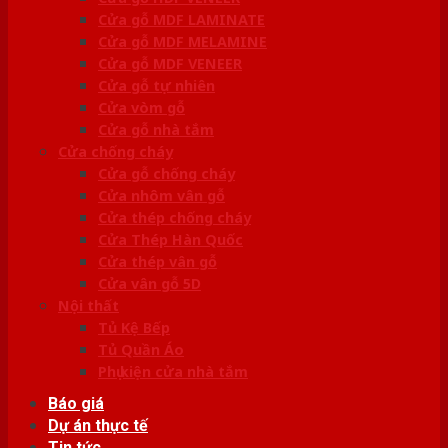
Cửa gỗ MDF LAMINATE
Cửa gỗ MDF MELAMINE
Cửa gỗ MDF VENEER
Cửa gỗ tự nhiên
Cửa vòm gỗ
Cửa gỗ nhà tắm
Cửa chống cháy
Cửa gỗ chống cháy
Cửa nhôm vân gỗ
Cửa thép chống cháy
Cửa Thép Hàn Quốc
Cửa thép vân gỗ
Cửa vân gỗ 5D
Nội thất
Tủ Kệ Bếp
Tủ Quần Áo
Phụ kiện cửa nhà tắm
Báo giá
Dự án thực tế
Tin tức