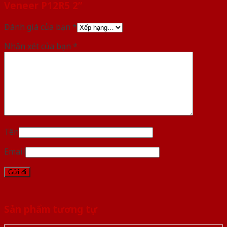
Veneer P12R5 2”
Đánh giá của bạn
*
Nhận xét của bạn
*
Tên
Email
Sản phẩm tương tự