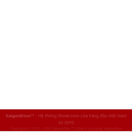
SaigonDoor™
- Hệ thống Showroom cửa hàng đầu Việt Nam
từ 2010
Copyright ⓒ 2010 – 2026 SaigonDoor™ | Đơn vị chủ quản SaigonDoor