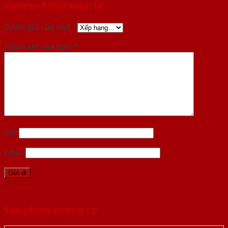
Veneer P1G9 xanh la”
Đánh giá của bạn
*
Nhận xét của bạn
*
Tên
Email
Sản phẩm tương tự