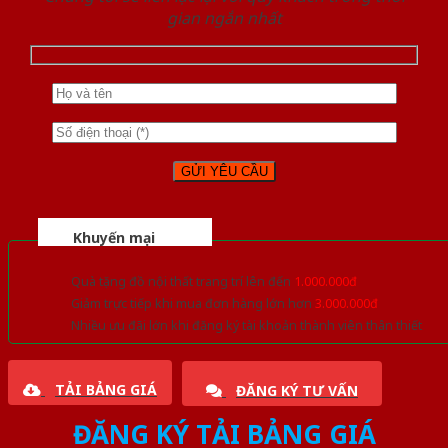
gian ngắn nhất
Khuyến mại
Quà tặng đồ nội thất trang trí lên đến
1.000.000đ
Giảm trực tiếp khi mua đơn hàng lớn hơn
3.000.000đ
Nhiều ưu đãi lớn khi đăng ký tài khoản thành viên thân thiết
TẢI BẢNG GIÁ
ĐĂNG KÝ TƯ VẤN
ĐĂNG KÝ TẢI BẢNG GIÁ