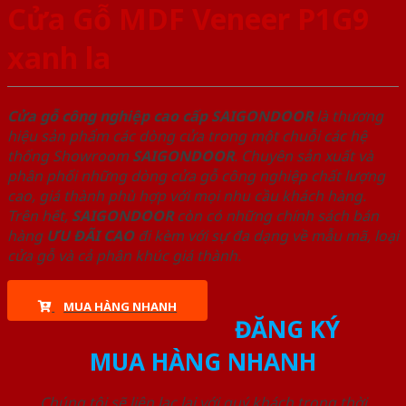
Cửa Gỗ MDF Veneer P1G9
xanh la
Cửa gỗ công nghiệp cao cấp SAIGONDOOR
là thương
hiệu sản phẩm các dòng cửa trong một chuỗi các hệ
thống Showroom
SAIGONDOOR
. Chuyên sản xuất và
phân phối những dòng cửa gỗ công nghiệp chất lượng
cao, giá thành phù hợp với mọi nhu cầu khách hàng.
Trên hết,
SAIGONDOOR
còn có những chính sách bán
hàng
ƯU ĐÃI
CAO
đi kèm với sự đa dạng về mẫu mã, loại
cửa gỗ và cả phân khúc giá thành.
MUA HÀNG NHANH
ĐĂNG KÝ
MUA HÀNG NHANH
Chúng tôi sẽ liên lạc lại với quý khách trong thời