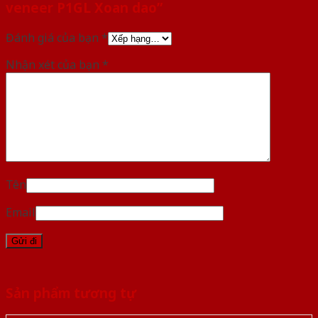
veneer P1GL Xoan dao”
Đánh giá của bạn
*
Nhận xét của bạn
*
Tên
Email
Sản phẩm tương tự