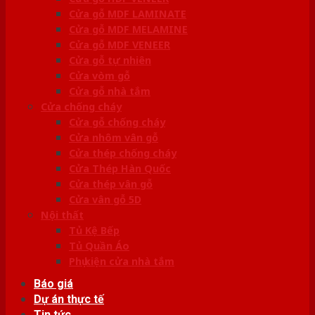
Cửa gỗ MDF LAMINATE
Cửa gỗ MDF MELAMINE
Cửa gỗ MDF VENEER
Cửa gỗ tự nhiên
Cửa vòm gỗ
Cửa gỗ nhà tắm
Cửa chống cháy
Cửa gỗ chống cháy
Cửa nhôm vân gỗ
Cửa thép chống cháy
Cửa Thép Hàn Quốc
Cửa thép vân gỗ
Cửa vân gỗ 5D
Nội thất
Tủ Kệ Bếp
Tủ Quần Áo
Phụ kiện cửa nhà tắm
Báo giá
Dự án thực tế
Tin tức