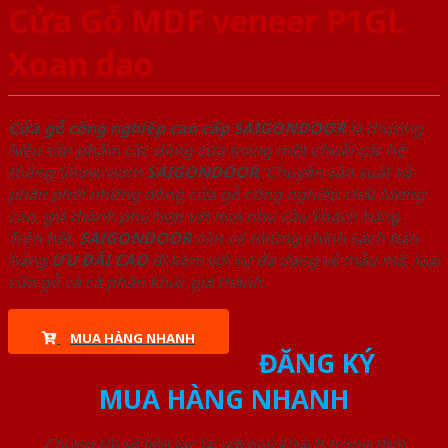
Cửa Gỗ MDF veneer P1GL
Xoan dao
Cửa gỗ công nghiệp cao cấp SAIGONDOOR
là thương
hiệu sản phẩm các dòng cửa trong một chuỗi các hệ
thống Showroom
SAIGONDOOR
. Chuyên sản xuất và
phân phối những dòng cửa gỗ công nghiệp chất lượng
cao, giá thành phù hợp với mọi nhu cầu khách hàng.
Trên hết,
SAIGONDOOR
còn có những chính sách bán
hàng
ƯU ĐÃI
CAO
đi kèm với sự đa dạng về mẫu mã, loại
cửa gỗ và cả phân khúc giá thành.
MUA HÀNG NHANH
ĐĂNG KÝ
MUA HÀNG NHANH
Chúng tôi sẽ liên lạc lại với quý khách trong thời