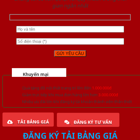
gian ngắn nhất
Khuyến mại
Quà tặng đồ nội thất trang trí lên đến
1.000.000đ
Giảm trực tiếp khi mua đơn hàng lớn hơn
3.000.000đ
Nhiều ưu đãi lớn khi đăng ký tài khoản thành viên thân thiết
TẢI BẢNG GIÁ
ĐĂNG KÝ TƯ VẤN
ĐĂNG KÝ TẢI BẢNG GIÁ