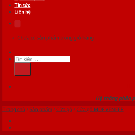
Tin tức
Liên hệ
Chưa có sản phẩm trong giỏ hàng.
Tìm
kiếm:
HỆ
Hệ thống phân p
Trang chủ
/
Sản phẩm
/
Cửa gỗ
/
Cửa gỗ MDF VENEER