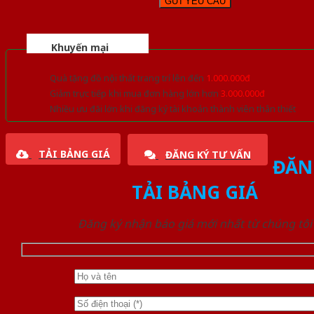
Khuyến mại
Quà tặng đồ nội thất trang trí lên đến
1.000.000đ
Giảm trực tiếp khi mua đơn hàng lớn hơn
3.000.000đ
Nhiều ưu đãi lớn khi đăng ký tài khoản thành viên thân thiết
TẢI BẢNG GIÁ
ĐĂNG KÝ TƯ VẤN
ĐĂN
TẢI BẢNG GIÁ
Đăng ký nhận báo giá mới nhất từ chúng tôi