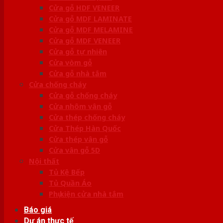
Cửa gỗ HDF VENEER
Cửa gỗ MDF LAMINATE
Cửa gỗ MDF MELAMINE
Cửa gỗ MDF VENEER
Cửa gỗ tự nhiên
Cửa vòm gỗ
Cửa gỗ nhà tắm
Cửa chống cháy
Cửa gỗ chống cháy
Cửa nhôm vân gỗ
Cửa thép chống cháy
Cửa Thép Hàn Quốc
Cửa thép vân gỗ
Cửa vân gỗ 5D
Nội thất
Tủ Kệ Bếp
Tủ Quần Áo
Phụ kiện cửa nhà tắm
Báo giá
Dự án thực tế