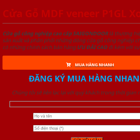
Cửa Gỗ MDF veneer P1GL X
Cửa gỗ công nghiệp cao cấp SAIGONDOOR
là thương hi
sản xuất và phân phối những dòng cửa gỗ công nghiệp chấ
có những chính sách bán hàng
ƯU ĐÃI
CAO
đi kèm với sự
MUA HÀNG NHANH
ĐĂNG KÝ MUA HÀNG NHAN
Chúng tôi sẽ liên lạc lại với quý khách trong thời gian